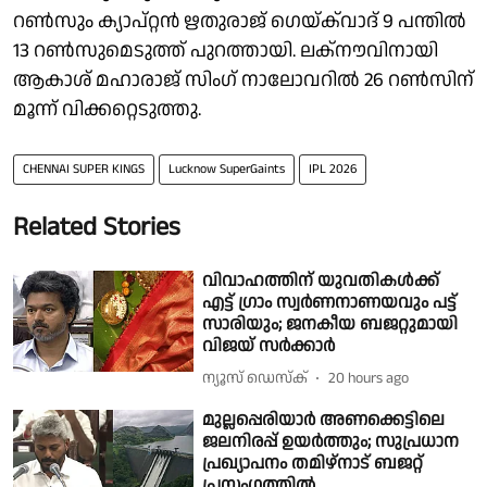
റണ്‍സും ക്യാപ്റ്റൻ ഋതുരാജ് ഗെയ്ക്‌വാദ് 9 പന്തില്‍
13 റണ്‍സുമെടുത്ത് പുറത്തായി. ലക്നൗവിനായി
ആകാശ് മഹാരാജ് സിംഗ് നാലോവറില്‍ 26 റണ്‍സിന്
മൂന്ന് വിക്കറ്റെടുത്തു.
CHENNAI SUPER KINGS
Lucknow SuperGaints
IPL 2026
Related Stories
വിവാഹത്തിന് യുവതികൾക്ക്
എട്ട് ഗ്രാം സ്വർണനാണയവും പട്ട്
സാരിയും; ജനകീയ ബജറ്റുമായി
വിജയ് സർക്കാർ
ന്യൂസ് ഡെസ്ക്
20 hours ago
മുല്ലപ്പെരിയാർ അണക്കെട്ടിലെ
ജലനിരപ്പ് ഉയർത്തും; സുപ്രധാന
പ്രഖ്യാപനം തമിഴ്നാട് ബജറ്റ്
പ്രസംഗത്തിൽ