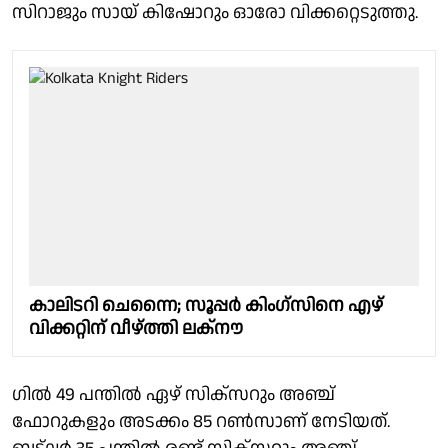
സിറാജും സായ് കിഷോറും ഓരോ വിക്കറ്റെടുത്തു.
കാലിടറി ചെന്നൈ; സൂപ്പർ കിംഗ്സിനെ എഴ്
വിക്കറ്റിന് വീഴ്ത്തി ലക്നൗ
ഗിൽ 49 പന്തിൽ ഏഴ് സിക്‌സറും അഞ്ച്
ഫോറുകളും അടക്കം 85 റൺസാണ് നേടിയത്.