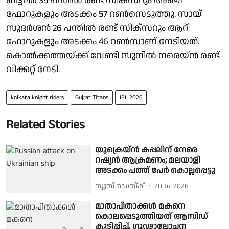
ബട്ട്ലർ 35 പന്തിൽ രണ്ട് സിക്‌സറും അഞ്ച്
ഫോറുകളും അടക്കം 57 റൺസെടുത്തു. സായ്
സുദർശൻ 26 പന്തിൽ രണ്ട് സിക്‌സറും ആറ്
ഫോറുകളും അടക്കം 46 റൺസാണ് നേടിയത്.
കൊൽക്കത്തയ്ക്ക് വേണ്ടി സുനിൽ നരെയ്ൻ രണ്ട്
വിക്കറ്റ് നേടി.
kolkata knight riders
Gujrat Titans
IPL 2026
Related Stories
യുക്രെയ്ന്‍ കപ്പലിന് നേരെ
റഷ്യന്‍ ആക്രമണം; മലയാളി
അടക്കം പത്ത് പേർ കൊല്ലപ്പെട്ടു
ന്യൂസ് ഡെസ്ക്
20 Jul 2026
മാതാപിതാക്കൾ മകനെ
കൊലപ്പെടുത്തിയത് ആസിഡ്
കുടിപ്പിച്ച്, ഗൂഢാലോചന