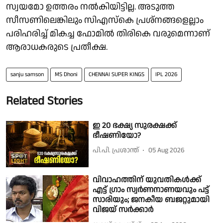
സ്വയമോ ഉത്തരം നൽകിയിട്ടില്ല. അടുത്ത
സീസണിലെങ്കിലും സിഎസ്കെ പ്രശ്നങ്ങളെല്ലാം
പരിഹരിച്ച് മികച്ച ഫോമിൽ തിരികെ വരുമെന്നാണ്
ആരാധകരുടെ പ്രതീക്ഷ.
sanju samson
MS Dhoni
CHENNAI SUPER KINGS
IPL 2026
Related Stories
ഇ 20 ഭക്ഷ്യ സുരക്ഷക്ക്
ഭീഷണിയോ?
പി.പി. പ്രശാന്ത്
05 Aug 2026
വിവാഹത്തിന് യുവതികൾക്ക്
എട്ട് ഗ്രാം സ്വർണനാണയവും പട്ട്
സാരിയും; ജനകീയ ബജറ്റുമായി
വിജയ് സർക്കാർ