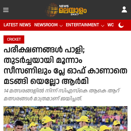
LATEST NEWS
NEWSROOM
ENTERTAINMENT
WORLD CUP
CRICKET
പരീക്ഷണങ്ങൾ പാളി;
തുടർച്ചയായി മൂന്നാം
സീസണിലും പ്ലേ ഓഫ് കാണാതെ
മടങ്ങി യെല്ലോ ആർമി
14 മത്സരങ്ങളിൽ നിന്ന് സിഎസ്കെ ആകെ ആറ്
മത്സരങ്ങൾ മാത്രമാണ് ജയിച്ചത്.