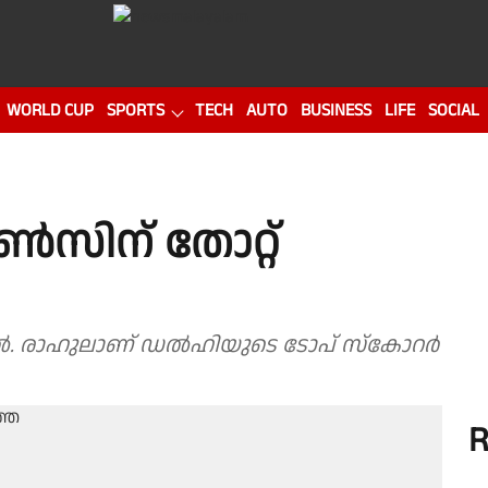
WORLD CUP
SPORTS
TECH
AUTO
BUSINESS
LIFE
SOCIAL
സിന് തോറ്റ്
എൽ. രാഹുലാണ് ഡൽഹിയുടെ ടോപ് സ്കോറർ
R