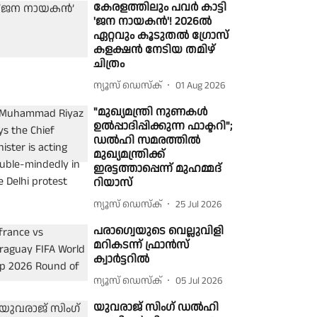
കേരളത്തിലും പവർ കാട്ടി
'ജന നായകൻ'! 2026ൽ
ഏറ്റവും കൂടുതൽ ഗ്രോസ്
കളക്ഷൻ നേടിയ തമിഴ്
ചിത്രം
ന്യൂസ് ഡെസ്ക്
01 Aug 2026
"മുഖ്യമന്ത്രി നുണകൾ
ഉൽപ്പാദിപ്പിക്കുന്ന ഫാക്ടറി";
ഡൽഹി സമരത്തിൽ
മുഖ്യമന്ത്രിക്ക്
ഇരട്ടത്താപ്പെന്ന് മുഹമ്മദ്
റിയാസ്
ന്യൂസ് ഡെസ്ക്
25 Jul 2026
പരാഗ്വെയുടെ വെല്ലുവിളി
മറികടന്ന് ഫ്രാൻസ്
ക്വാർട്ടറിൽ
ന്യൂസ് ഡെസ്ക്
05 Jul 2026
യുവരാജ് സിംഗ് ഡൽഹി