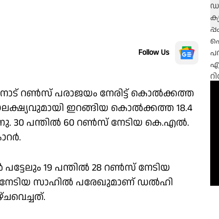
Follow Us
ട് റൺസ് പരാജയം നേരിട്ട് കൊൽക്കത്ത
ലക്ഷ്യവുമായി ഇറങ്ങിയ കൊൽക്കത്ത 18.4
ു. 30 പന്തിൽ 60 റൺസ് നേടിയ കെ.എൽ.
ോറർ.
പട്ടേലും 19 പന്തിൽ 28 റൺസ് നേടിയ
റൺസ് നേടിയ സാഹിൽ പരേഖുമാണ് ഡൽഹി
്ചവെച്ചത്.