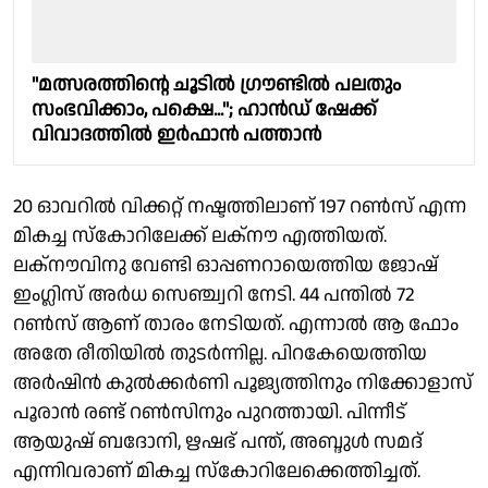
"മത്സരത്തിന്റെ ചൂടില്‍ ഗ്രൗണ്ടില്‍ പലതും
സംഭവിക്കാം, പക്ഷെ..."; ഹാന്‍ഡ് ഷേക്ക്
വിവാദത്തില്‍ ഇര്‍ഫാന്‍ പത്താന്‍
20 ഓവറിൽ വിക്കറ്റ് നഷ്ടത്തിലാണ് 197 റൺസ് എന്ന
മികച്ച സ്കോറിലേക്ക് ലക്നൗ എത്തിയത്.
ലക്നൗവിനു വേണ്ടി ഓപ്പണറായെത്തിയ ജോഷ്
ഇംഗ്ലിസ് അർധ സെഞ്ച്വറി നേടി. 44 പന്തിൽ 72
റൺസ് ആണ് താരം നേടിയത്. എന്നാൽ ആ ഫോം
അതേ രീതിയിൽ തുടർന്നില്ല. പിറകേയെത്തിയ
അർഷിൻ കുൽക്കർണി പൂജ്യത്തിനും നിക്കോളാസ്
പൂരാൻ രണ്ട് റൺസിനും പുറത്തായി. പിന്നീട്
ആയുഷ് ബദോനി, ഋഷഭ് പന്ത്, അബ്ദുൾ സമദ്
എന്നിവരാണ് മികച്ച സ്കോറിലേക്കെത്തിച്ചത്.