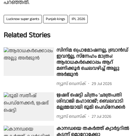
പറഞ്ഞത്.
Lucknow super giants
Punjab kings
IPL 2026
Related Stories
സിനിമ പ്രൊമോഷനല്ല, ബ്രാൻഡ്
ഇവന്റല്ല, സ്നേഹം മാത്രം!
ആരാധകർക്കൊപ്പം ആറ്
മണിക്കൂർ ചെലവഴിച്ച് അല്ലു
അർജുൻ
ന്യൂസ് ഡെസ്ക്
29 Jul 2026
ഋഷഭ് ഷെട്ടി ചിത്രം 'ഛത്രപതി
ശിവാജി മഹാരാജ്'; ബെലവാടി
മല്ലമ്മയായി ഭൂമി പെഡ്‌നേക്കർ
ന്യൂസ് ഡെസ്ക്
27 Jul 2026
കാനഡയെ തകർത്ത് ക്വാർട്ടറിൽ
കടന്ന് മൊറോക്കോ