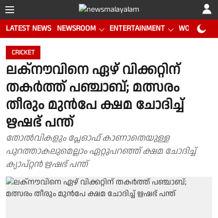
LATEST NEWS
NEWSROOM
ENTERTAINMENT
WORLD CUP
CRICKET
ലക്നൗവിനെ ഏഴ് വിക്കറ്റിന്
തകർത്ത് പഞ്ചാബ്; മത്സരം
തീരും മുൻപേ ക്ഷമ ചോദിച്ച്
ഋഷഭ് പന്ത്
തോൽവികളും പ്ലേഓഫ് കാണാതെയുള്ള
പുറത്താകലുമെല്ലാം ഏറ്റുപറഞ്ഞ് ക്ഷമ ചോദിച്ച്
ക്യാപ്റ്റന്‍ ഋഷഭ് പന്ത്