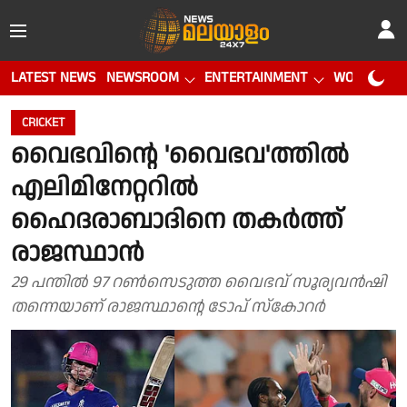
LATEST NEWS
NEWSROOM
ENTERTAINMENT
WORLD CUP
CRICKET
വൈഭവിൻ്റെ 'വൈഭവ'ത്തിൽ
എലിമിനേറ്ററിൽ
ഹൈദരാബാദിനെ തകർത്ത്
രാജസ്ഥാൻ
29 പന്തിൽ 97 റൺസെടുത്ത വൈഭവ് സൂര്യവൻഷി
തന്നെയാണ് രാജസ്ഥാൻ്റെ ടോപ് സ്കോറർ