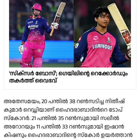
'സിക്സർ ബോസ്'; ഗെയിലിൻ്റെ റെക്കോർഡും
തകർത്ത് വൈഭവ്
അതേസമയം, 20 പന്തില്‍ 38 റണ്‍സടിച്ച നിതീഷ്
കുമാര്‍ റെഡ്ഡിയാണ് ഹൈദരാബാദിന്‍റെ ടോപ്
സ്കോറര്‍. 21 പന്തിൽ 35 റൺസുമായി സലീൽ
അറോറയും 11 പന്തിൽ 33 റൺസുമായി ഇഷാൻ
കിഷനും ഹൈദരാബാദിൻ്റെ സ്കോർ ഉയർത്താൻ