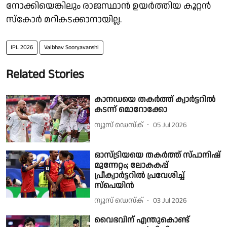
നോക്കിയെങ്കിലും രാജസ്ഥാൻ ഉയർത്തിയ കൂറ്റൻ
സ്കോർ മറികടക്കാനായില്ല.
IPL 2026
Vaibhav Sooryavanshi
Related Stories
കാനഡയെ തകർത്ത് ക്വാർട്ടറിൽ
കടന്ന് മൊറോക്കോ
ന്യൂസ് ഡെസ്ക്
05 Jul 2026
ഓസ്ട്രിയയെ തകർത്ത് സ്പാനിഷ്
മുന്നേറ്റം; ലോകകപ്പ്
പ്രീക്വാർട്ടറിൽ പ്രവേശിച്ച്
സ്പെയിൻ
ന്യൂസ് ഡെസ്ക്
03 Jul 2026
വൈഭവിന് എന്തുകൊണ്ട്