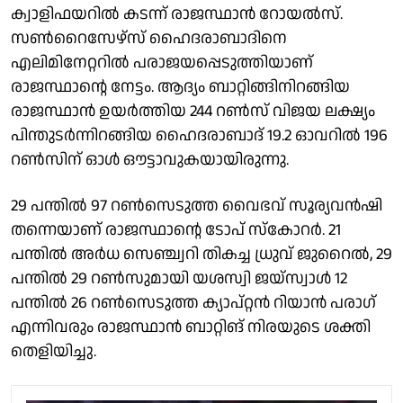
ക്വാളിഫയറിൽ കടന്ന് രാജസ്ഥാൻ റോയൽസ്.
സൺറൈസേഴ്സ് ഹൈദരാബാദിനെ
എലിമിനേറ്ററിൽ പരാജയപ്പെടുത്തിയാണ്
രാജസ്ഥാൻ്റെ നേട്ടം. ആദ്യം ബാറ്റിങ്ങിനിറങ്ങിയ
രാജസ്ഥാൻ ഉയർത്തിയ 244 റൺസ് വിജയ ലക്ഷ്യം
പിന്തുടർന്നിറങ്ങിയ ഹൈദരാബാദ് 19.2 ഓവറിൽ 196
റണ്‍സിന് ഓള്‍ ഔട്ടാവുകയായിരുന്നു.
29 പന്തിൽ 97 റൺസെടുത്ത വൈഭവ് സൂര്യവൻഷി
തന്നെയാണ് രാജസ്ഥാൻ്റെ ടോപ് സ്കോറർ. 21
പന്തിൽ അർധ സെഞ്ച്വറി തികച്ച ധ്രുവ് ജുറൈൽ, 29
പന്തില്‍ 29 റൺസുമായി യശസ്വി ജയ്സ്വാൾ 12
പന്തില്‍ 26 റണ്‍സെടുത്ത ക്യാപ്റ്റൻ റിയാന്‍ പരാഗ്
എന്നിവരും രാജസ്ഥാൻ ബാറ്റിങ് നിരയുടെ ശക്തി
തെളിയിച്ചു.