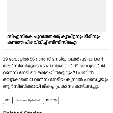
സിഎസ്കെ പുറത്തേക്ക്; ക്യാപ്റ്റനും ടീമിനും
കനത്ത പിഴ വിധിച്ച് ബിസിസിഐ
39 ബോളിൽ 56 റൺസ് നേടിയ രജത് പടിദാറാണ്
ആർസിബിയുടെ ടോപ് സ്കോറർ. 19 ബോളിൽ 44
റൺസ് നേടി വെങ്കിടേഷ് അയ്യറും 31 പന്തിൽ
ഔട്ടാകാതെ 41 റൺസ് നേടിയ കൃനാൽ പാണ്ഡ്യയും
ആർസിബിക്കായി മികച്ച പ്രകടനം കാഴ്ചവച്ചു.
RCB
Sunrisers Hyderbad
IPL 2026