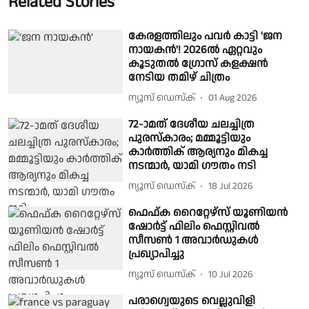
Related Stories
കേരളത്തിലും പവർ കാട്ടി 'ജന
നായകൻ'! 2026ൽ ഏറ്റവും
കൂടുതൽ ഗ്രോസ് കളക്ഷൻ
നേടിയ തമിഴ് ചിത്രം
ന്യൂസ് ഡെസ്ക്
01 Aug 2026
72-ാമത് ദേശീയ ചലച്ചിത്ര
പുരസ്കാരം; മമ്മൂട്ടിയും
കാർത്തിക് ആര്യനും മികച്ച
നടന്മാർ, യാമി ഗൗതം നടി
ന്യൂസ് ഡെസ്ക്
18 Jul 2026
ഫെഫ്ക റൈറ്റേഴ്സ് യൂണിയൻ
ഷോർട്ട് ഫിലിം ഫെസ്റ്റിവൽ
സീസൺ 1 അവാർഡുകൾ
പ്രഖ്യാപിച്ചു
ന്യൂസ് ഡെസ്ക്
10 Jul 2026
പരാഗ്വെയുടെ വെല്ലുവിളി