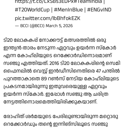
https://t.co/LxSBs3EDPx
#TeamIndia
|
#T20WorldCup
|
#MenInBlue
|
#ENGvIND
pic.twitter.com/lbBhfokEZK
— BCCI (@BCCI)
March 5, 2026
ടി20 ലോകകപ്പ് നോക്കൗട്ട് മത്സരത്തില്‍ ഒരു
ഇന്ത്യന്‍ താരം നേടുന്ന ഏറ്റവും ഉയര്‍ന്ന സ്‌കോര്‍
എന്ന കോഹ്ലിയുടെ റെക്കോര്‍ഡിനൊപ്പമാണ്
സഞ്ജു എത്തിയത്. 2016 ടി20 ലോകകപ്പിന്റെ സെമി
ഫൈനലില്‍ വെസ്റ്റ് ഇന്‍ഡീസിനെതിരെ 47 പന്തില്‍
പുറത്താകാതെ 89 റണ്‍സ് നേടിയ കോഹ്ലിയുടെ
പ്രകടനമായിരുന്നു ഇതുവരെയുള്ള ഏറ്റവും
ഉയര്‍ന്ന സ്‌കോര്‍. ഇപ്പോള്‍ സഞ്ജു ആ ചരിത്ര
നേട്ടത്തിനൊപ്പമെത്തിയിരിക്കുകയാണ്.
രോഹിത് ശര്‍മയുടെ പേരിലുണ്ടായിരുന്ന മറ്റൊരു
റെക്കോര്‍ഡും തന്റെ ഇന്നിങ്‌സിലൂടെ സഞ്ജു