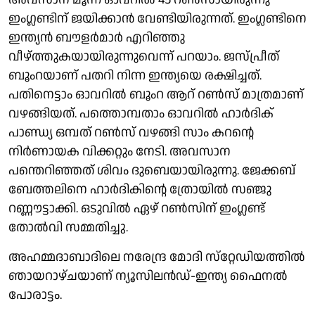
ഇംഗ്ലണ്ടിന് ജയിക്കാന്‍ വേണ്ടിയിരുന്നത്. ഇംഗ്ലണ്ടിനെ
ഇന്ത്യൻ ബൗളർമാർ എറിഞ്ഞു
വീഴ്ത്തുകയായിരുന്നുവെന്ന് പറയാം. ജസ്പ്രീത്
ബൂംറയാണ് പതറി നിന്ന ഇന്ത്യയെ രക്ഷിച്ചത്.
പതിനെട്ടാം ഓവറില്‍ ബൂംറ ആറ് റണ്‍സ് മാത്രമാണ്
വഴങ്ങിയത്. പത്തൊമ്പതാം ഓവറില്‍ ഹാര്‍ദിക്
പാണ്ഡ്യ ഒമ്പത് റണ്‍സ് വഴങ്ങി സാം കറന്റെ
നിര്‍ണായക വിക്കറ്റും നേടി. അവസാന
പന്തെറിഞ്ഞത് ശിവം ദുബെയായിരുന്നു. ജേക്കബ്
ബേത്തലിനെ ഹാര്‍ദികിന്റെ ത്രോയില്‍ സഞ്ജു
റണ്ണൗട്ടാക്കി. ഒടുവില്‍ ഏഴ് റണ്‍സിന് ഇംഗ്ലണ്ട്
തോല്‍വി സമ്മതിച്ചു.
അഹമ്മദാബാദിലെ നരേന്ദ്ര മോദി സ്‌റ്റേഡിയത്തില്‍
ഞായറാഴ്ചയാണ് ന്യൂസിലന്‍ഡ്-ഇന്ത്യ ഫൈനല്‍
പോരാട്ടം.