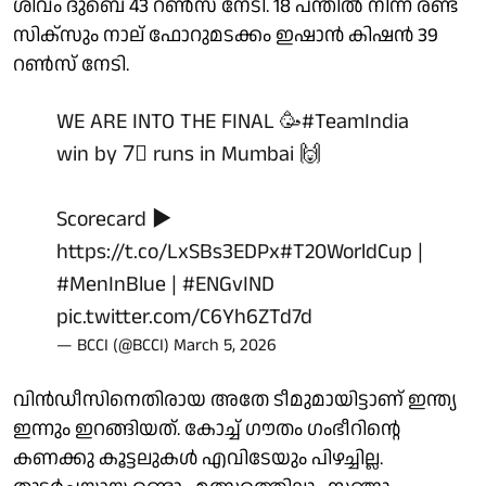
ശിവം ദുബെ 43 റണ്‍സ് നേടി. 18 പന്തില്‍ നിന്ന് രണ്ട്
സിക്സും നാല് ഫോറുമടക്കം ഇഷാന്‍ കിഷന്‍ 39
റണ്‍സ് നേടി.
WE ARE INTO THE FINAL 🥳
#TeamIndia
win by 7⃣ runs in Mumbai 🙌
Scorecard ▶️
https://t.co/LxSBs3EDPx
#T20WorldCup
|
#MenInBlue
|
#ENGvIND
pic.twitter.com/C6Yh6ZTd7d
— BCCI (@BCCI)
March 5, 2026
വിന്‍ഡീസിനെതിരായ അതേ ടീമുമായിട്ടാണ് ഇന്ത്യ
ഇന്നും ഇറങ്ങിയത്. കോച്ച് ഗൗതം ഗംഭീറിന്റെ
കണക്കു കൂട്ടലുകള്‍ എവിടേയും പിഴച്ചില്ല.