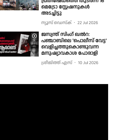
പ്രതിഷേധത്തെ തുടർന്ന് 16
മെട്രോ സ്റ്റേഷനുകൾ
അടച്ചിട്ടു
ന്യൂസ് ഡെസ്ക്
22 Jul 2026
ജസ്വന്ത് സിംഗ് ഖൽറ:
പഞ്ചാബിലെ 'പൊലീസ് വേട്ട'
വെളിച്ചത്തുകൊണ്ടുവന്ന
മനുഷ്യാവകാശ പോരാളി
ശ്രീജിത്ത് എസ്
10 Jul 2026