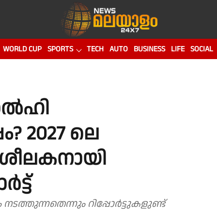
WORLD CUP
SPORTS
TECH
AUTO
BUSINESS
LIFE
SOCIAL
 ഡൽഹി
പം? 2027 ലെ
ിശീലകനായി
ട്ട്
യുവരാജിനായി ഗാംഗുലിയാണ് നീക്കം നടത്തുന്നതെന്നും റിപ്പോർട്ടുകളുണ്ട്