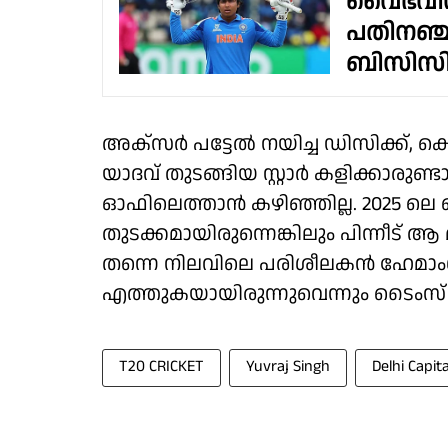
വൈഭവിന്
പതിനഞ്
ബിസി
അക്‌സർ പട്ടേൽ നയിച്ച ഡി‌സിക്ക്, കെ‌
യാദവ് തുടങ്ങിയ സ്റ്റാർ കളിക്കാരുണ്ടാ
ഓഫിലെത്താൻ കഴിഞ്ഞില്ല. 2025 ലെ ഐ
തുടക്കമായിരുന്നെങ്കിലും പിന്നീട്
തന്നെ നിലവിലെ പരിശീലകൻ ഹേമാംഗ് 
എത്തുകയായിരുന്നുവെന്നും ടൈംസ് ഓഫ് 
T20 CRICKET
Yuvraj Singh
Delhi Capita