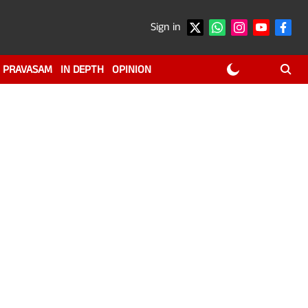
Sign in
PRAVASAM
IN DEPTH
OPINION