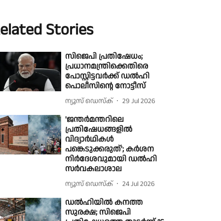
elated Stories
സിജെപി പ്രതിഷേധം;
പ്രധാനമന്ത്രിക്കെതിരെ
പോസ്റ്റിട്ടവർക്ക് ഡൽഹി
പൊലീസിൻ്റെ നോട്ടീസ്
ന്യൂസ് ഡെസ്ക്
29 Jul 2026
'ജന്തർമന്തറിലെ
പ്രതിഷേധങ്ങളിൽ
വിദ്യാർഥികൾ
പങ്കെടുക്കരുത്'; കർശന
നിർദേശവുമായി ഡൽഹി
സർവകലാശാല
ന്യൂസ് ഡെസ്ക്
24 Jul 2026
ഡൽഹിയിൽ കനത്ത
സുരക്ഷ; സിജെപി