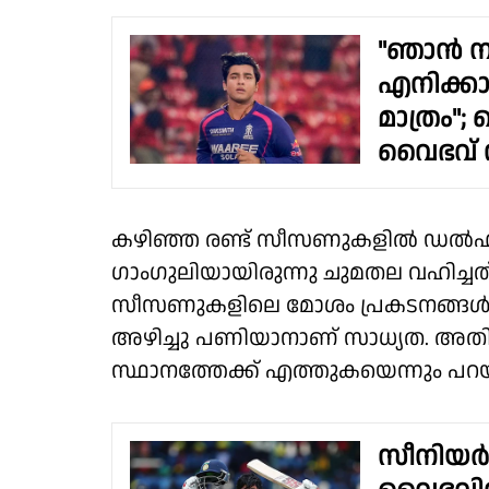
"ഞാന്‍ നന
എനിക്കായി
മാത്രം";
വൈഭവ് സ
കഴിഞ്ഞ രണ്ട് സീസണുകളിൽ ഡൽഹി ക്യാ
ഗാംഗുലിയായിരുന്നു ചുമതല വഹിച്ചത
സീസണുകളിലെ മോശം പ്രകടനങ്ങൾക
അഴിച്ചു പണിയാനാണ് സാധ്യത. അതി
സ്ഥാനത്തേക്ക് എത്തുകയെന്നും പറയ
സീനിയര്‍