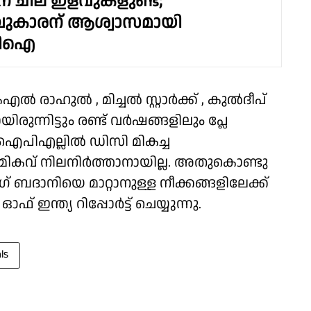
 ചില ഇളവുകളുണ്ട്;
ചുകാരന് ആശ്വാസമായി
സിഐ
എൽ രാഹുൽ , മിച്ചൽ സ്റ്റാർക്ക് , കുൽദീപ്
യിരുന്നിട്ടും രണ്ട് വർഷങ്ങളിലും പ്ലേ
‌പി‌എല്ലിൽ ഡി‌സി മികച്ച
 ആ മികവ് നിലനിർത്താനായില്ല. അതുകൊണ്ടു
ബദാനിയെ മാറ്റാനുള്ള നീക്കങ്ങളിലേക്ക്
ഇന്ത്യ റിപ്പോർട്ട് ചെയ്യുന്നു.
ls