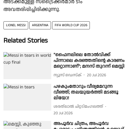
അടക്കമുള്ള സ്‌ട്രൈക്കര്‍മാര്‍ ടീം
അവതരിപ്പിച്ചിരിക്കുന്നു.
LIONEL MESSI
ARGENTINA
FIFA WORLD CUP 2026
Related Stories
"ഫൈനലിലെ തോൽവിക്ക്
പിന്നാലെ കരഞ്ഞതിൻ്റെ കാരണം
മറ്റൊന്നാണ്"; മനസ് തുറന്ന് മെസ്സി
ന്യൂസ് ഡെസ്ക്
20 Jul 2026
പഴകുംതോറും വീര്യമേറുന്ന
വീഞ്ഞ്; തലയുയർത്തി മടങ്ങൂ
ലിയോ!
ശരത്‌ലാൽ ചിറ്റടിമംഗലത്ത്
20 Jul 2026
അപൂര്‍വ ചിത്രം, അപൂര്‍വ