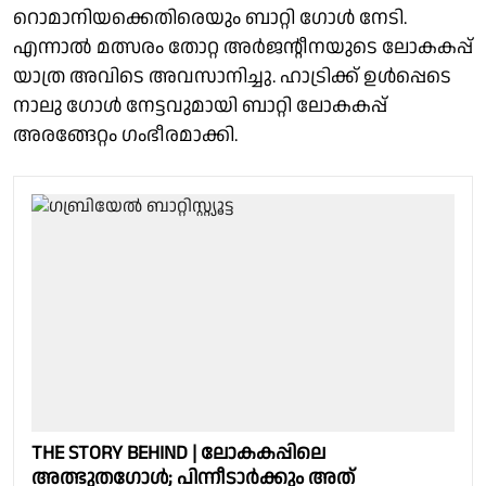
റൊമാനിയക്കെതിരെയും ബാറ്റി ഗോള്‍ നേടി.
എന്നാല്‍ മത്സരം തോറ്റ അര്‍ജന്റീനയുടെ ലോകകപ്പ്
യാത്ര അവിടെ അവസാനിച്ചു. ഹാട്രിക്ക് ഉള്‍പ്പെടെ
നാലു ഗോള്‍ നേട്ടവുമായി ബാറ്റി ലോകകപ്പ്
അരങ്ങേറ്റം ഗംഭീരമാക്കി.
THE STORY BEHIND | ലോകകപ്പിലെ
അത്ഭുതഗോള്‍; പിന്നീടാര്‍ക്കും അത്