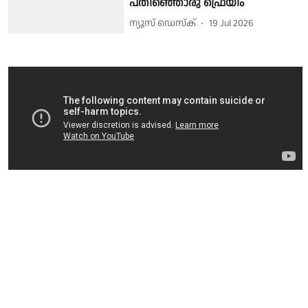
പതിഞ്ഞൊരു ഫ്രെയിം
ന്യൂസ് ഡെസ്ക്
19 Jul 2026