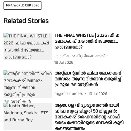
FIFA WORLD CUP 2026
Related Stories
THE FINAL WHISTLE | 2026 ഫിഫ
ലോകകപ്പ് നടത്തിപ്പ് ജയമോ...
പരാജയമോ?
ശരത്‌ലാൽ ചിറ്റടിമംഗലത്ത്
18 Jul 2026
അറ്റ്ലാൻ്റയിൽ ഫിഫ ലോകകപ്പ്
മത്സരം ആസ്വദിക്കാൻ ഒരുമിച്ച്
പ്രമുഖ മലയാളികൾ
ന്യൂസ് ഡെസ്ക്
16 Jul 2026
ആഗോള വിദ്യാഭ്യാസത്തിനായി
ഫിഫ സ്വരൂപിച്ചത് 50 മില്ല്യൺ;
ലോകകപ്പ് ഫൈനലിൻ്റെ ഹാഫ്
ടൈം ഷോയിലൂടെ ബാക്കി കൂടി
കണ്ടെത്തണം