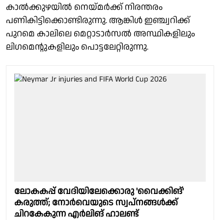
കാൽക്കുഴയിൽ നെയ്മർക്ക് നിരന്തരം
പണികിട്ടിക്കൊണ്ടിരുന്നു. ആങ്കിൾ ഇഞ്ച്വറിക്ക്
പുറമെ കാലിലെ മെറ്റാടാർസൽ അസ്ഥികളിലും
ലിഗമെൻ്റുകളിലും പൊട്ടലേറ്റിരുന്നു.
ലോകകപ്പ് വേദിയിലേക്കൊരു 'വൈക്കിങ്'
കരുത്ത്; നോർവെയുടെ സ്വപ്നങ്ങൾക്ക്
ചിറകേകുന്ന എർലിങ് ഹാലണ്ട്