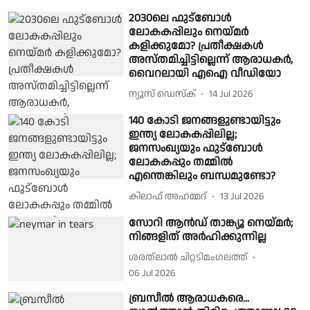
2030ലെ ഫുട്ബോൾ
ലോകകപ്പിലും നെയ്മർ
കളിക്കുമോ? പ്രതീക്ഷകൾ
അസ്തമിച്ചിട്ടില്ലെന്ന് ആരാധകർ,
വൈറലായി എഐ വീഡിയോ
ന്യൂസ് ഡെസ്ക്
14 Jul 2026
140 കോടി ജനങ്ങളുണ്ടായിട്ടും
ഇന്ത്യ ലോകകപ്പിലില്ല;
ജനസംഖ്യയും ഫുട്ബോൾ
ലോകകപ്പും തമ്മിൽ
എന്തെങ്കിലും ബന്ധമുണ്ടോ?
കിലാഫ് അഹമ്മദ്
13 Jul 2026
സോറി ആൻഡ് താങ്ക്യൂ നെയ്മർ;
നിങ്ങളിത് അർഹിക്കുന്നില്ല
ശരത്‌ലാൽ ചിറ്റടിമംഗലത്ത്
06 Jul 2026
ബ്രസീൽ ആരാധകരെ...