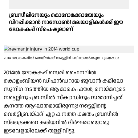
ബ്രസീലിനേയും മൊറോക്കോയേയും
വിറപ്പിക്കാൻ നാസോൺ! മലയാളികൾക്ക് ഈ
ലോകകപ്പ് സ്പെഷ്യലാണ്
2014 ലോകകപ്പിൽ നെയ്മർക്ക് നട്ടെല്ലിന് പരിക്കേൽക്കുന്ന ദൃശ്യങ്ങൾ
2014ൽ ലോകകപ്പ് സെമി ഫൈനലിൽ
കൊളംബിയൻ ഡിഫൻഡറായ ജുവാൻ കമിലോ
സുനിഗ നടത്തിയ ആ മാരക ഫൗൾ, നെയ്മറുടെ
നട്ടെല്ലിനും ബ്രസീൽ സ്ക്വാഡിനും സമ്മാനിച്ചത്
കനത്ത ആഘാതമായിരുന്നു! നട്ടെല്ലിൻ്റെ
വെർട്ടിബ്രയ്ക്ക് ഏറ്റ കനത്ത ക്ഷതം ബ്രസീൽ
സ്ട്രൈക്കറെ കരിയറിൽ ദീർഘമായൊരു
ഇടവേളയിലേക്ക് തള്ളിവിട്ടു.