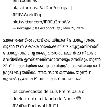
em todas as
plataformas
#VaiDarPortugal
|
#FIFAWorldCup
pic.twitter.com/iEBEu3mbWy
— Portugal (@selecaoportugal)
May 19, 2026
ടൂര്‍ണമെന്റില്‍ ഗ്രൂപ്പ് കെയിലാണ് പോര്‍ച്ചുഗല്‍.
ജൂണ്‍ 17 ന് കോംഗോയ്‌ക്കെതിരെ ഹൂസ്റ്റണിലാണ്
പോര്‍ച്ചുഗലിന്റെ ആദ്യ മത്സരം. ജൂണ്‍ 23 ന് ഇതേ
വേദിയില്‍ ഉസ്‌ബെകിസ്ഥാനേയും നേരിടും. ജൂണ്‍
27 ന് മിയാമിയില്‍ കൊളംബിയയ്‌ക്കെതിരെയാണ്
ഗ്രൂപ്പ് ഘട്ടത്തിലെ അവസാന മത്സരം. ജൂണ്‍ 11
മുതല്‍ ജുലൈ 19 വരെയാണ് ലോകകപ്പ്.
Os convocados de Luís Freire para o
duelo frente à Irlanda do Norte 🫡
#VaiDarPortugal
|
#U21