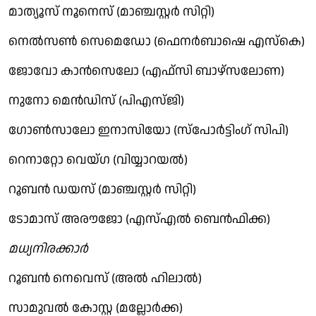
മാത്യൂസ് നൂനെസ് (മാഞ്ചസ്റ്റര്‍ സിറ്റി)
നെല്‍സണ്‍ സെമെഡോ (ഫെനര്‍ബാഷെ എസ്‌കെ)
ജോവോ കാന്‍സെലോ (എഫ്സി ബാഴ്സലോണ)
നുനോ മെന്‍ഡിസ് (പിഎസ്ജി)
ഗോണ്‍സാലോ ഇനാസിയോ (സ്‌പോര്‍ട്ടിംഗ് സിപി)
റെനാറ്റോ വെയ്ഗ (വിയ്യാറയല്‍)
റൂബന്‍ ഡയസ് (മാഞ്ചസ്റ്റര്‍ സിറ്റി)
ടോമാസ് അരൗജോ (എസ്എല്‍ ബെന്‍ഫിക്ക)
മധ്യനിരക്കാര്‍
റൂബന്‍ നെവെസ് (അല്‍ ഹിലാല്‍)
സാമുവല്‍ കോസ്റ്റ (മല്ലോര്‍ക്ക)