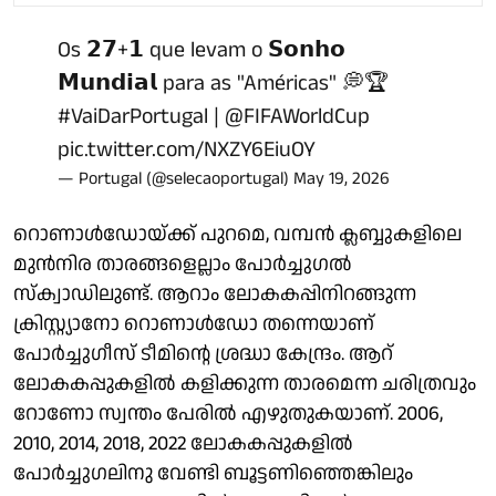
Os 𝟮𝟳+𝟭 que levam o 𝗦𝗼𝗻𝗵𝗼
𝗠𝘂𝗻𝗱𝗶𝗮𝗹 para as "Américas" 💭🏆
#VaiDarPortugal
|
@FIFAWorldCup
pic.twitter.com/NXZY6EiuOY
— Portugal (@selecaoportugal)
May 19, 2026
റൊണാള്‍ഡോയ്ക്ക് പുറമെ, വമ്പന്‍ ക്ലബ്ബുകളിലെ
മുന്‍നിര താരങ്ങളെല്ലാം പോര്‍ച്ചുഗല്‍
സ്‌ക്വാഡിലുണ്ട്. ആറാം ലോകകപ്പിനിറങ്ങുന്ന
ക്രിസ്റ്റ്യാനോ റൊണാള്‍ഡോ തന്നെയാണ്
പോര്‍ച്ചുഗീസ് ടീമിന്റെ ശ്രദ്ധാ കേന്ദ്രം. ആറ്
ലോകകപ്പുകളില്‍ കളിക്കുന്ന താരമെന്ന ചരിത്രവും
റോണോ സ്വന്തം പേരില്‍ എഴുതുകയാണ്. 2006,
2010, 2014, 2018, 2022 ലോകകപ്പുകളില്‍
പോര്‍ച്ചുഗലിനു വേണ്ടി ബൂട്ടണിഞ്ഞെങ്കിലും