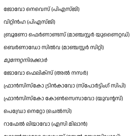
ജോവോ നെവെസ് (പിഎസ്ജി)
വിറ്റിന്‍ഹ (പിഎസ്ജി)
ബ്രൂണോ ഫെര്‍ണാണ്ടസ് (മാഞ്ചസ്റ്റര്‍ യുണൈറ്റഡ്)
ബെര്‍ണാഡോ സില്‍വ (മാഞ്ചസ്റ്റര്‍ സിറ്റി)
മുന്നേറ്റനിരക്കാര്‍
ജോവോ ഫെലിക്‌സ് (അല്‍ നസര്‍)
ഫ്രാന്‍സിസ്‌കോ ട്രിന്‍കാവോ (സ്‌പോര്‍ട്ടിംഗ് സിപി)
ഫ്രാന്‍സിസ്‌കോ കോണ്‍സെസാവോ (യുവന്റസ്)
പെഡ്രോ നെറ്റോ (ചെല്‍സി)
റാഫേല്‍ ലിയാവോ (എസി മിലാന്‍)