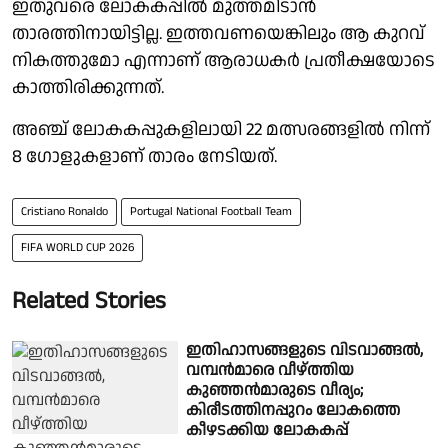
ഇതുവരെ ലോകകപ്പില്‍ മുത്തമിടാന്‍
താരത്തിനായിട്ടില്ല. ഇത്തവണയെങ്കിലും ആ കുറവ്
നികത്തുമോ എന്നാണ് ആരാധകര്‍ പ്രതീക്ഷയോടെ
കാത്തിരിക്കുന്നത്.
അഞ്ച് ലോകകപ്പുകളിലായി 22 മത്സരങ്ങളില്‍ നിന്ന്
8 ഗോളുകളാണ് താരം നേടിയത്.
Cristiano Ronaldo
Portugal National Football Team
FIFA WORLD CUP 2026
Related Stories
ഇതിഹാസങ്ങളുടെ വിടവാങ്ങൽ,
വമ്പൻമാരെ വീഴ്ത്തിയ
കുഞ്ഞൻമാരുടെ വീര്യം;
കിരീടത്തിനപ്പുറം ലോകത്തെ
കീഴടക്കിയ ലോകകപ്പ്