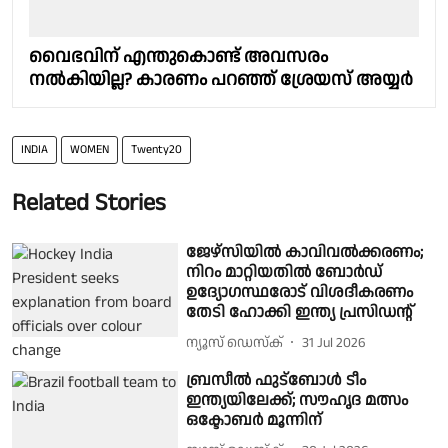
വൈഭവിന് എന്തുകൊണ്ട് അവസരം
നല്‍കിയില്ല? കാരണം പറഞ്ഞ് ശ്രേയസ് അയ്യര്‍
INDIA
WOMEN
Twenty20
Related Stories
ജേഴ്സിയിൽ കാവിവൽക്കരണം;
നിറം മാറ്റിയതിൽ ബോർഡ്
ഉദ്യോഗസ്ഥരോട് വിശദീകരണം
തേടി ഹോക്കി ഇന്ത്യ പ്രസിഡൻ്റ്
ന്യൂസ് ഡെസ്ക്
31 Jul 2026
ബ്രസീൽ ഫുട്ബോൾ ടീം
ഇന്ത്യയിലേക്ക്; സൗഹൃദ മത്സം
ഒക്ടോബർ മൂന്നിന്