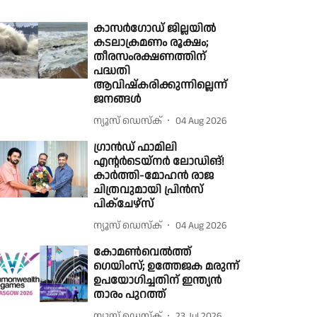
കാസർഗോഡ് ജില്ലയിൽ
കടലാക്രമണം രൂക്ഷം;
തീരസംരക്ഷണത്തിന്
പദ്ധതി
ആവിഷ്കരിക്കുന്നില്ലെന്ന്
ജനങ്ങൾ
ന്യൂസ് ഡെസ്ക്
04 Aug 2026
ഗ്രാൻഡ് ഫാമിലി
എന്റർടെയ്‌നർ ലോഡിങ്!
കാർത്തി-മോഹൻ രാജ
ചിത്രവുമായി പ്രിൻസ്
പിക്ചേഴ്സ്
ന്യൂസ് ഡെസ്ക്
04 Aug 2026
കോമൺവെൽത്ത്
ഗെയിംസ്; ഉത്തേജക മരുന്ന്
ഉപയോഗിച്ചതിന് ഇന്ത്യൻ
താരം പുറത്ത്
ന്യൂസ് ഡെസ്ക്
23 Jul 2026