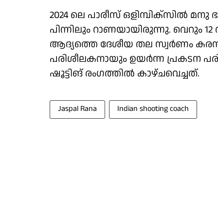
2024 ലെ പാരീസ് ഒളിമ്പിക്സിൽ മനു ഭാ
പിന്നിലും റാണയായിരുന്നു. വെറും 12
ആദ്യത്തെ ദേശീയ തല സ്വർണം കരസ്
പരിശീലകനായും ഉയർന്ന പ്രകടന പര
ഷൂട്ടിങ് രംഗത്തിൽ കാഴ്ചവെച്ചത്.
Jaspal Rana
Indian shooting coach