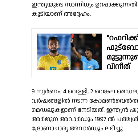
ഇന്ത്യയുടെ സാന്നിധ്യം ഉറപ്പാക്കു
കൂടിയാണ് അദ്ദേഹം.
"റഫറിക്ക്
ഫുട്ബോൾ
മുട്ടുന്ന
വിനീത്
9 സ്വർണം, 4 വെള്ളി, 2 വെങ്കല മെഡലുക
വർഷങ്ങളിൽ നടന്ന കോമൺ‌വെൽത്ത
മെഡലുകളാണ് നേടിയത്. ഇന്ത്യൻ ഷൂ
അർജുന അവാർഡും 1997 ൽ പത്മശ്രീയു
ദ്രോണാചാര്യ അവാർഡും ലഭിച്ചു.