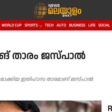
WORLD CUP
SPORTS
TECH
AUTO
BUSINESS
LIFE
SOCIAL
ടിങ് താരം ജസ്പാൽ
്വന്തമാക്കിയ ഇതിഹാസ താരമാണ് ജസ്പാൽ
R