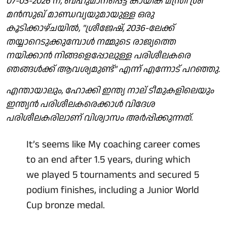
07-03-2026 ന്, ബഹുമാനപ്പെട്ട കായിക മന്ത്രി ശ്രീ
മൻസുഖ് മാണ്ഡവ്യയുമായുള്ള ഒരു
കൂടിക്കാഴ്ചയിൽ, "ശ്രീജേഷ്, 2036-ലേക്ക്
തയ്യാറെടുക്കുമ്പോൾ നമ്മുടെ രാജ്യത്തെ
നയിക്കാൻ നിങ്ങളെപ്പോലുള്ള പരിശീലകരെ
ഞങ്ങൾക്ക് ആവശ്യമുണ്ട്" എന്ന് എന്നോട് പറഞ്ഞു.
എന്തായാലും, ഹോക്കി ഇന്ത്യ നാല് ടീമുകളിലെയും
ഇന്ത്യൻ പരിശീലകരെക്കാൾ വിദേശ
പരിശീലകരിലാണ് വിശ്വാസം അർപ്പിക്കുന്നത്.
It’s seems like My coaching career comes
to an end after 1.5 years, during which
we played 5 tournaments and secured 5
podium finishes, including a Junior World
Cup bronze medal.