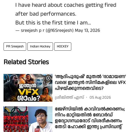
I have heard about coaches getting fired
after bad performances.
But this is the first time I am…
— sreejesh p r (@16Sreejesh)
May 13, 2026
PR Sreejesh
Indian Hockey
HOCKEY
Related Stories
'ആദിപുരുഷ്' മുതൽ 'രാമായണ'
വരെ! ഇന്ത്യൻ സിനിമകളിലെ VFX
പിഴയ്‌ക്കുന്നതെവിടെ?
ശ്രീജിത്ത് എസ്
05 Aug 2026
ജേഴ്സിയിൽ കാവിവൽക്കരണം;
നിറം മാറ്റിയതിൽ ബോർഡ്
ഉദ്യോഗസ്ഥരോട് വിശദീകരണം
തേടി ഹോക്കി ഇന്ത്യ പ്രസിഡൻ്റ്