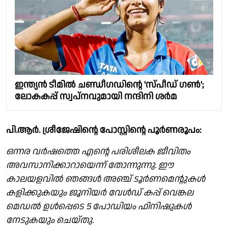
ഇന്ത്യൻ ടീമിൽ ചണ്ഡീഗഡിൻ്റെ 'സ്പീഡ് ഗൺ';
ലോകകപ്പ് സ്വപ്നവുമായി നന്ദിനി ശർമ
പി.ആർ. ശ്രീജേഷിൻ്റെ പോസ്റ്റിൻ്റെ പൂർണരൂപം:
ഒന്നര വർഷത്തെ എന്റെ പരിശീലക ജീവിതം
അവസാനിക്കാറായെന്ന് തോന്നുന്നു. ഈ
കാലയളവിൽ ഞങ്ങൾ അഞ്ച് ടൂർണമെന്റുകൾ
കളിക്കുകയും ജൂനിയർ വേൾഡ് കപ്പ് വെങ്കല
മെഡൽ ഉൾപ്പെടെ 5 പോഡിയം ഫിനിഷുകൾ
നേടുകയും ചെയ്തു.