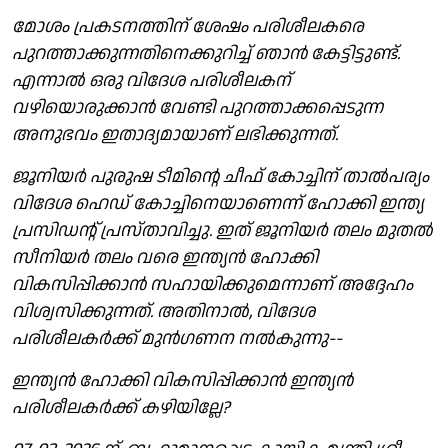
മോശം പ്രകടനത്തിന് ശേഷം പരിശീലകരെ
പുറത്താക്കുന്നതിനെക്കുറിച്ച് ഞാൻ കേട്ടിട്ടുണ്ട്.
എന്നാൽ ഒരു വിദേശ പരിശീലകന്
വഴിയൊരുക്കാൻ വേണ്ടി പുറത്താക്കപ്പെടുന്ന
അനുഭവം ഇതാദ്യമായാണ് ലഭിക്കുന്നത്.
ജൂനിയർ പുരുഷ ടീമിന്റെ ചീഫ് കോച്ചിന് താൽപര്യം
വിദേശ ഹെഡ് കോച്ചിനെയാണെന്ന് ഹോക്കി ഇന്ത്യ
പ്രസിഡന്റ് പ്രസ്താവിച്ചു. ഇത് ജൂനിയർ തലം മുതൽ
സീനിയർ തലം വരെ ഇന്ത്യൻ ഹോക്കി
വികസിപ്പിക്കാൻ സഹായിക്കുമെന്നാണ് അദ്ദേഹം
വിശ്വസിക്കുന്നത്. അതിനാൽ, വിദേശ
പരിശീലകർക്ക് മുൻഗണന നൽകുന്നു--
ഇന്ത്യൻ ഹോക്കി വികസിപ്പിക്കാൻ ഇന്ത്യൻ
പരിശീലകർക്ക് കഴിയില്ലേ?