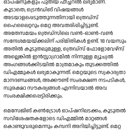
ഓപ്ഷനുകളും പുതിയ ഫീച്ചറിൽ ലഭ്യമാണ്.
കൂടാതെ, ട്രെൻഡിങ് വിഷയങ്ങൾ
അടയാളപ്പെടുത്തുന്നതിനായി ത്രെഡ്‌സ്
ഹൈലൈറ്ററും മെറ്റ അവതരിപ്പിച്ചിട്ടുണ്ട്.
അതേസമയം ത്രെഡ്‌സിലെ വൺ-ഓൺ-വൺ
സന്ദേശമയയ്‌ക്കലിന് പരിമിതികൾ ഉണ്ട്. 18 വയസും
അതിൽ കൂടുതലുമുള്ള, ത്രെഡ്‌സ് ഫോളോവേഴ്‌സ്
അല്ലെങ്കിൽ ഇൻസ്റ്റാഗ്രാമിൽ നിന്നുള്ള മ്യൂച്വൽ
അംഗങ്ങൾക്കിടയിൽ മാത്രമാകും തുടക്കത്തിൽ
ഡിഎമ്മുകൾ ലഭ്യമാകുന്നത്. മെറ്റയുടെ സ്വകാര്യതാ
മാനദണ്ഡങ്ങൾ, അക്കൗണ്ട് സംരക്ഷണ നടപടികൾ,
സുരക്ഷാ സൗകര്യങ്ങൾ എന്നിവയാൽ അവ
സംരക്ഷിക്കപ്പെട്ടിരിക്കും.
മെസേജിങ് കൺട്രോൾ ഓപ്ഷനിലടക്കം, കൂടുതൽ
സവിശേഷതകളോടെ ഡിഎമ്മിൽ മാറ്റങ്ങൾ
കൊണ്ടുവരുമെന്നും കമ്പനി അറിയിച്ചിട്ടുണ്ട്. മെറ്റ