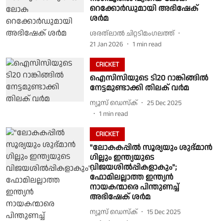
റെക്കോർഡുമായി അഭിഷേക്
ശർമ
ശരത്‌ലാൽ ചിറ്റടിമംഗലത്ത്
21 Jan 2026
1
min read
CRICKET
ഐസിസിയുടെ ടി20 റാങ്കിങ്ങിൽ
നേട്ടമുണ്ടാക്കി തിലക് വർമ
ന്യൂസ് ഡെസ്ക്
25 Dec 2025
1
min read
CRICKET
"ലോകകപ്പിൽ സൂര്യയും ശുഭ്മാൻ
ഗില്ലും ഇന്ത്യയുടെ
വിജയശിൽപ്പികളാകും";
ഫോമിലല്ലാത്ത ഇന്ത്യൻ
നായകന്മാരെ പിന്തുണച്ച്
അഭിഷേക് ശർമ
ന്യൂസ് ഡെസ്ക്
15 Dec 2025