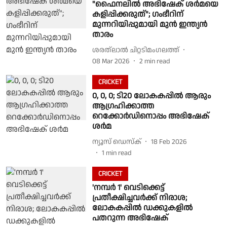
"ഫൈനലിൽ അഭിഷേക് ശർമയെ
കളിപ്പിക്കരുത്"; ഗംഭീറിന്
മുന്നറിയിപ്പുമായി മുൻ ഇന്ത്യൻ
താരം
ശരത്‌ലാൽ ചിറ്റടിമംഗലത്ത്
08 Mar 2026
2
min read
CRICKET
0, 0, 0; ടി20 ലോകകപ്പില്‍ ആരും
ആഗ്രഹിക്കാത്ത
റെക്കോര്‍ഡിനൊപ്പം അഭിഷേക്
ശര്‍മ
ന്യൂസ് ഡെസ്ക്
18 Feb 2026
1
min read
CRICKET
'നമ്പർ 1' വെടിക്കെട്ട്
പ്രതീക്ഷിച്ചവർക്ക് നിരാശ;
ലോകകപ്പിൽ ഡക്കുകളിൽ
പതറുന്ന അഭിഷേക്