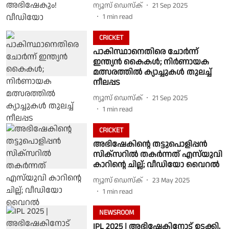
ന്യൂസ് ഡെസ്ക്
21 Sep 2025
1
min read
CRICKET
പാകിസ്ഥാനെതിരെ ചോർന്ന്
ഇന്ത്യൻ കൈകൾ; നിർണായക
മത്സരത്തിൽ ക്യാച്ചുകൾ തുലച്ച്
നീലപ്പട
ന്യൂസ് ഡെസ്ക്
21 Sep 2025
1
min read
CRICKET
അഭിഷേകിൻ്റെ തട്ടുപൊളിപ്പൻ
സിക്സറിൽ തകർന്നത് എസ്‌യുവി
കാറിൻ്റെ ചില്ല്; വീഡിയോ വൈറൽ
ന്യൂസ് ഡെസ്ക്
23 May 2025
1
min read
NEWSROOM
IPL 2025 | അഭിഷേകിനോട് ഉടക്കി,