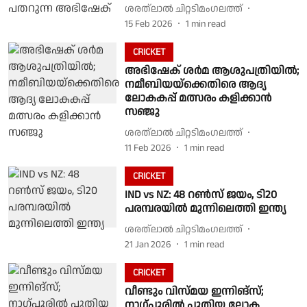
ശരത്‌ലാൽ ചിറ്റടിമംഗലത്ത്
15 Feb 2026
1
min read
CRICKET
അഭിഷേക് ശർമ ആശുപത്രിയിൽ;
നമീബിയയ്‌ക്കെതിരെ ആദ്യ
ലോകകപ്പ് മത്സരം കളിക്കാൻ
സഞ്ജു
ശരത്‌ലാൽ ചിറ്റടിമംഗലത്ത്
11 Feb 2026
1
min read
CRICKET
IND vs NZ: 48 റൺസ് ജയം, ടി20
പരമ്പരയിൽ മുന്നിലെത്തി ഇന്ത്യ
ശരത്‌ലാൽ ചിറ്റടിമംഗലത്ത്
21 Jan 2026
1
min read
CRICKET
വീണ്ടും വിസ്മയ ഇന്നിങ്സ്;
നാഗ്‌പൂരിൽ പുതിയ ലോക