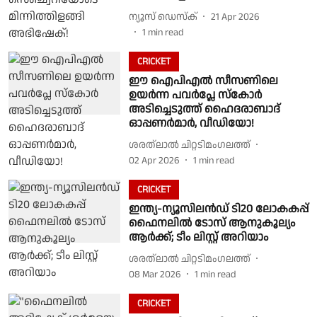
ന്യൂസ് ഡെസ്ക്
21 Apr 2026
1
min read
CRICKET
ഈ ഐപിഎൽ സീസണിലെ
ഉയർന്ന പവർപ്ലേ സ്കോർ
അടിച്ചെടുത്ത് ഹൈദരാബാദ്
ഓപ്പണർമാർ, വീഡിയോ!
ശരത്‌ലാൽ ചിറ്റടിമംഗലത്ത്
02 Apr 2026
1
min read
CRICKET
ഇന്ത്യ-ന്യൂസിലൻഡ് ടി20 ലോകകപ്പ്
ഫൈനലിൽ ടോസ് ആനുകൂല്യം
ആർക്ക്; ടീം ലിസ്റ്റ് അറിയാം
ശരത്‌ലാൽ ചിറ്റടിമംഗലത്ത്
08 Mar 2026
1
min read
CRICKET