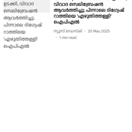
വിവാദ സെലിബ്രേഷൻ
ആവർത്തിച്ചു; പിന്നാലെ ദിഗ്വേഷ്
റാത്തിയെ 'എഴുതിത്തള്ളി'
ഐപിഎൽ
ന്യൂസ് ഡെസ്ക്
20 May 2025
1
min read