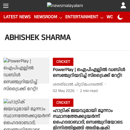
LATEST NEWS
NEWSROOM
ENTERTAINMENT
WORLD CUP
ABHISHEK SHARMA
CRICKET
PowerPlay | ഐപിഎല്ലിൽ ഡബിൾ
സെഞ്ച്വറിയടിച്ച് സ്ട്രൈക്ക് റേറ്റ്!!
ശരത്‌ലാൽ ചിറ്റടിമംഗലത്ത്
02 May 2026
2
min read
CRICKET
ഹാട്രിക് ജയവുമായി മൂന്നാം
സ്ഥാനത്തേക്കുയർന്ന്
ഹൈദരാബാദ്; സെഞ്ച്വറിയോടെ
മിന്നിത്തിളങ്ങി അഭിഷേക്!