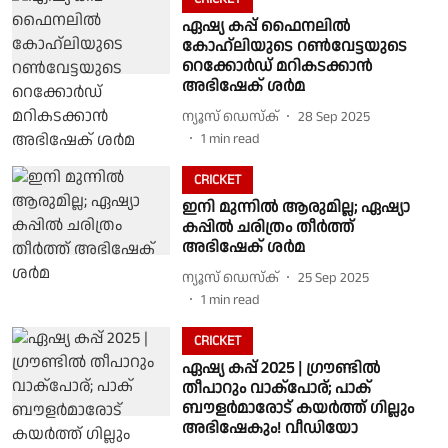
ഏഷ്യ കപ്പ് ഫൈനലിൽ
കോഹ്ലിയുടെ റൺവേട്ടയുടെ
റെക്കോർഡ് മറികടക്കാൻ
അഭിഷേക് ശർമ
ന്യൂസ് ഡെസ്ക്
28 Sep 2025
1
min read
CRICKET
ഇനി മുന്നില്‍ ആരുമില്ല; ഏഷ്യാ
കപ്പില്‍ ചരിത്രം തീര്‍ത്ത്
അഭിഷേക് ശര്‍മ
ന്യൂസ് ഡെസ്ക്
25 Sep 2025
1
min read
CRICKET
ഏഷ്യ കപ്പ് 2025 | ഗ്രൗണ്ടിൽ
തീപാറും വാക്പോര്; പാക്
ബൗളർമാരോട് കയർത്ത് ഗില്ലും
അഭിഷേകും! വീഡിയോ