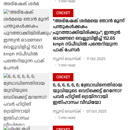
1
min read
CRICKET
"അഭിഷേക് ശർമയെ ഞാൻ മൂന്ന്
പന്തുകൾക്കകം
പുറത്താക്കിയിരിക്കും"; ഇന്ത്യൻ
ഓപ്പണറെ വെല്ലുവിളിച്ച് 152.65
kmph സ്പീഡിൽ പന്തെറിയുന്ന
പാക് പേസർ
ന്യൂസ് ഡെസ്ക്
11 Oct 2025
1
min read
CRICKET
6, 6, 6, 6, 6, 6; ബ്രോഡിനെതിരായ
യുവിയുടെ വെടിക്കെട്ട് മറന്നോ?
പവർ ഹിറ്റിങ് ട്രെയ്നറായി
ഇതിഹാസം! വീഡിയോ
ന്യൂസ് ഡെസ്ക്
07 Oct 2025
1
min read
CRICKET