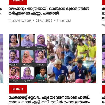
KERALA
;
നൗഷാദും യാത്രയായി; വാല്‍പ്പാറ ദുരന്തത്തില്‍
ക
ം
മരിച്ചവരുടെ എണ്ണം പത്തായി
ദ
സ
ന്യൂസ് ഡെസ്ക്
22 Apr 2026
1
min read
ന
KERALA
ചേതനയറ്റ് ഉറ്റവർ... ഹൃദയവേദനയോടെ പാങ്ങ്...
ച
അമ്പലപ്പറമ്പ് എച്ച്എസ്എസിൽ പൊതുദർശനം
പ