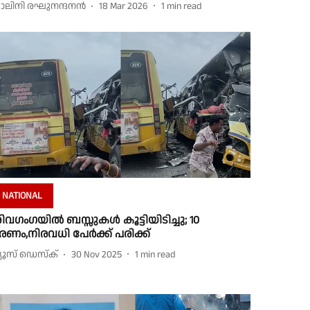
ാലിനി രഘുനന്ദനൻ
18 Mar 2026
1
min read
NATIONAL
ിവഗംഗയിൽ ബസ്സുകൾ കൂട്ടിയിടിച്ചു; 10
രണം,നിരവധി പേർക്ക് പരിക്ക്
്യൂസ് ഡെസ്ക്
30 Nov 2025
1
min read