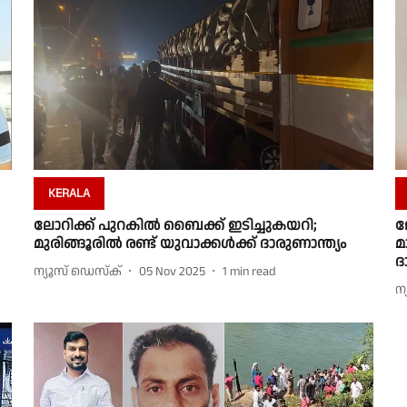
KERALA
ലോറിക്ക് പുറകിൽ ബൈക്ക് ഇടിച്ചുകയറി;
ജ
മുരിങ്ങൂരിൽ രണ്ട് യുവാക്കൾക്ക് ദാരുണാന്ത്യം
മ
ദ
ന്യൂസ് ഡെസ്ക്
05 Nov 2025
1
min read
ന