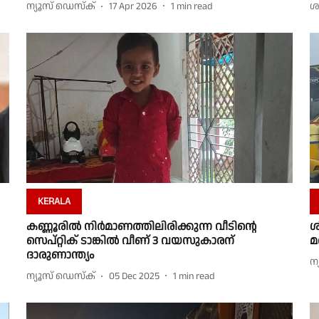
ന്യൂസ് ഡെസ്ക്
17 Apr 2026
1
min read
ശ
KERALA
കണ്ണൂരിൽ നിർമാണത്തിലിരിക്കുന്ന വീടിൻ്റെ
ശ
സെപ്റ്റിക് ടാങ്കിൽ വീണ് 3 വയസുകാരന്
മ
ദാരുണാന്ത്യം
ന
ന്യൂസ് ഡെസ്ക്
05 Dec 2025
1
min read