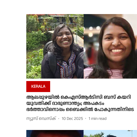
KERALA
ആലപ്പുഴയിൽ കെഎസ്ആർടിസി ബസ് കയറി
യുവതിക്ക് ദാരുണാന്ത്യം; അപകടം
ഭർത്താവിനൊപ്പം ബൈക്കിൽ പോകുന്നതിനിടെ
ന്യൂസ് ഡെസ്ക്
10 Dec 2025
1
min read