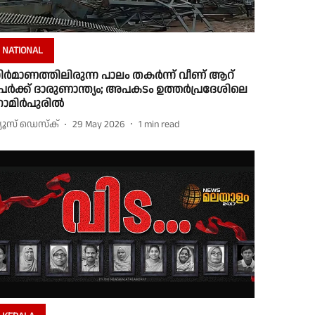
NATIONAL
ിർമാണത്തിലിരുന്ന പാലം തകർന്ന് വീണ് ആറ്
േർക്ക് ദാരുണാന്ത്യം; അപകടം ഉത്തർപ്രദേശിലെ
ാമിർപുരിൽ
്യൂസ് ഡെസ്ക്
29 May 2026
1
min read