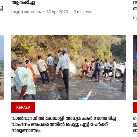
ആരംഭിച്ചു
സ
ച്
ത
ന്യൂസ് ഡെസ്ക്
18 Apr 2026
2
min read
ന
KERALA
വാൽപ്പാറയിൽ മലയാളി അധ്യാപകർ സഞ്ചരിച്ച
ക
വാഹനം അപകടത്തിൽ പെട്ടു; എട്ട് പേർക്ക്
ഇ
ദാരുണാന്ത്യം
ദ