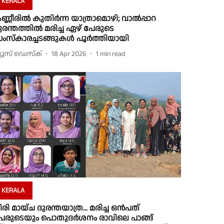
KERALA
ണ്ണീരിൽ കുതിർന്ന യാത്രാമൊഴി; വാൽപ്പാറ
ുരന്തത്തിൽ മരിച്ച ഏഴ് പേരുടെ
ംസ്കാരച്ചടങ്ങുകൾ പൂർത്തിയായി
്യൂസ് ഡെസ്ക്
18 Apr 2026
1
min read
KERALA
ിരി മായ്ച ദുരന്തയാത്ര... മരിച്ച ഒൻപത്
േരുടെയും പൊതുദർശനം രാവിലെ പാങ്ങ്