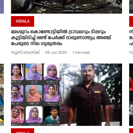
KERALA
മലപ്പുറം കൊണ്ടോട്ടിയിൽ ട്രാവലറും ടിപ്പറും
ന
കൂട്ടിയിടിച്ച് രണ്ട് പേർക്ക് ദാരുണാന്ത്യം; അഞ്ച്
പ
പേരുടെ നില ഗുരുതരം
ഹ
ന്യൂസ് ഡെസ്ക്
06 Jun 2026
1
min read
ന