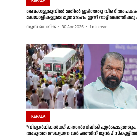
KERALA
ബെംഗളൂരുവിൽ മതിൽ ഇടിഞ്ഞു വീണ് അപകടം
മലയാളികളുടെ മൃതദേഹം ഇന്ന് നാട്ടിലെത്തിക്കു
ന്യൂസ് ഡെസ്ക്
30 Apr 2026
1
min read
KERALA
"വിദ്യാർഥികൾക്ക് കൗണ്‍സിലിങ് ഏർപ്പെടുത്തും,
അടുത്ത അധ്യയന വർഷത്തിന് മുൻപ് സ്കൂളിൽ