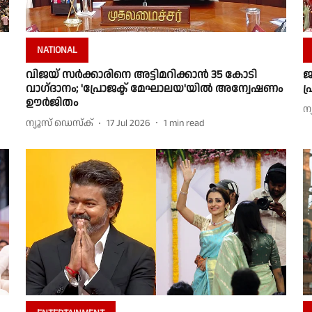
NATIONAL
വിജയ് സര്‍ക്കാരിനെ അട്ടിമറിക്കാന്‍ 35 കോടി
ജ
വാഗ്‌ദാനം; 'പ്രോജക്ട് മേഘാലയ'യില്‍ അന്വേഷണം
പ
ഊര്‍ജിതം
ന
ന്യൂസ് ഡെസ്ക്
17 Jul 2026
1
min read