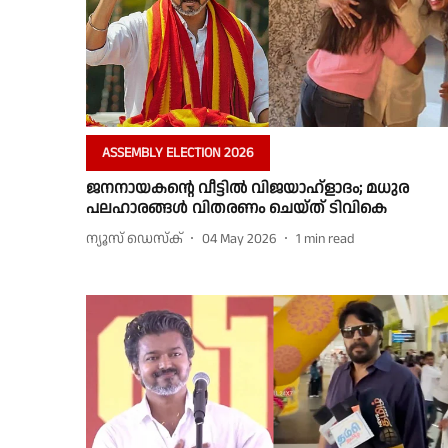
ASSEMBLY ELECTION 2026
ജനനായകൻ്റെ വീട്ടിൽ വിജയാഹ്ളാദം; മധുര
പലഹാരങ്ങൾ വിതരണം ചെയ്ത് ടിവികെ
ന്യൂസ് ഡെസ്ക്
04 May 2026
1
min read