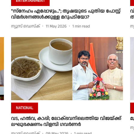
ENTERTAINMENT
"സ്നേഹം എപ്പോഴും..."; തൃഷയുടെ പുതിയ പോസ്റ്റ്
വ
വിമർശനങ്ങൾക്കുള്ള മറുപടിയോ?
ത
ന്യൂസ് ഡെസ്ക്
11 May 2026
1
min read
ന
NATIONAL
വട, ഹൽവ, കാപ്പി; ലോക്ഭവനിലെത്തിയ വിജയ്ക്ക്
മ
ലഘുഭക്ഷണം വിളമ്പി ഗവർണർ
ന
ന്യൂസ് ഡെസ്ക്
09 May 2026
1
min read