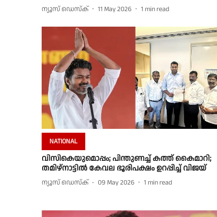
ന്യൂസ് ഡെസ്ക്
11 May 2026
1
min read
NATIONAL
വിസികെയുമൊപ്പം; പിന്തുണച്ച് കത്ത് കൈമാറി;
തമിഴ്‌നാട്ടില്‍ കേവല ഭൂരിപക്ഷം ഉറപ്പിച്ച് വിജയ്
ന്യൂസ് ഡെസ്ക്
09 May 2026
1
min read