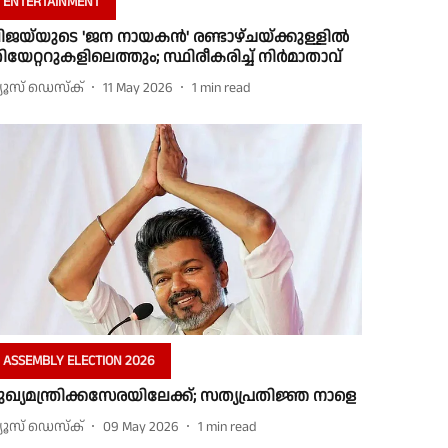
ENTERTAINMENT
ിജയ്‌യുടെ 'ജന നായകൻ' രണ്ടാഴ്ചയ്ക്കുള്ളിൽ
ിയേറ്ററുകളിലെത്തും; സ്ഥിരീകരിച്ച് നിർമാതാവ്
്യൂസ് ഡെസ്ക്
11 May 2026
1
min read
ASSEMBLY ELECTION 2026
ുഖ്യമന്ത്രിക്കസേരയിലേക്ക്; സത്യപ്രതിജ്ഞ നാളെ
്യൂസ് ഡെസ്ക്
09 May 2026
1
min read