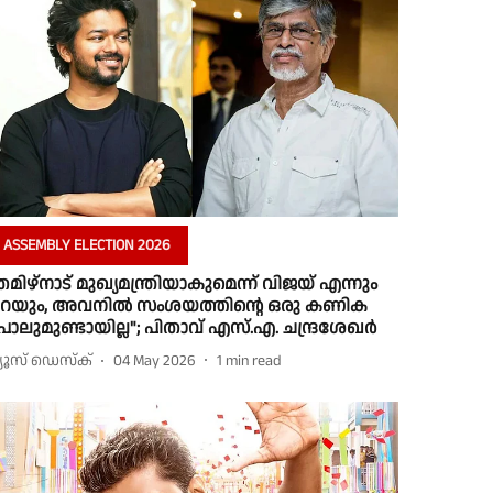
ASSEMBLY ELECTION 2026
തമിഴ്‌നാട് മുഖ്യമന്ത്രിയാകുമെന്ന് വിജയ്‌ എന്നും
റയും, അവനിൽ സംശയത്തിന്റെ ഒരു കണിക
ോലുമുണ്ടായില്ല"; പിതാവ് എസ്.എ. ചന്ദ്രശേഖർ
്യൂസ് ഡെസ്ക്
04 May 2026
1
min read