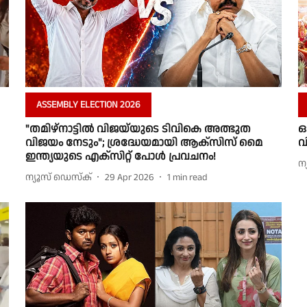
ASSEMBLY ELECTION 2026
"തമിഴ്‌നാട്ടിൽ വിജയ്‌യുടെ ടിവികെ അത്ഭുത
ഒ
വിജയം നേടും"; ശ്രദ്ധേയമായി ആക്സിസ് മൈ
വ
ഇന്ത്യയുടെ എക്സിറ്റ് പോൾ പ്രവചനം!
ന
ന്യൂസ് ഡെസ്ക്
29 Apr 2026
1
min read