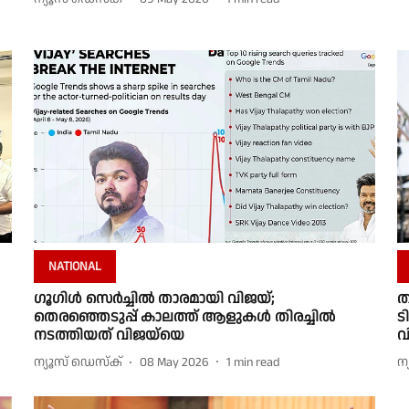
NATIONAL
ഗൂഗിൾ സെർച്ചിൽ താരമായി വിജയ്;
ത
തെരഞ്ഞെടുപ്പ് കാലത്ത് ആളുകൾ തിരച്ചിൽ
ട
നടത്തിയത് വിജയ്‌യെ
വ
ന്യൂസ് ഡെസ്ക്
08 May 2026
1
min read
ന