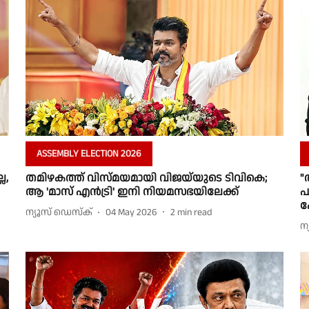
ASSEMBLY ELECTION 2026
ല,
തമിഴകത്ത് വിസ്മയമായി വിജയ്‌യുടെ ടിവികെ;
"
ആ 'മാസ് എൻട്രി' ഇനി നിയമസഭയിലേക്ക്
പ
പ
ന്യൂസ് ഡെസ്ക്
04 May 2026
2
min read
ന