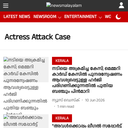
LATEST NEWS
NEWSROOM
ENTERTAINMENT
WORLD CUP
Actress Attack Case
KERALA
നടിയെ അക്രമിച്ച കേസ്; മെമ്മറി
കാർഡ് കേസിൽ പുനരന്വേഷണം
ആവശ്യപ്പെട്ടുള്ള ഹർജി
പരിഗണിക്കുന്നതിൽ പുതിയ
ബഞ്ചും പിൻമാറി
ന്യൂസ് ഡെസ്ക്
10 Jun 2026
1
min read
KERALA
"അവൾക്കൊപ്പം ലീഗൽ സപ്പോർട്ട്