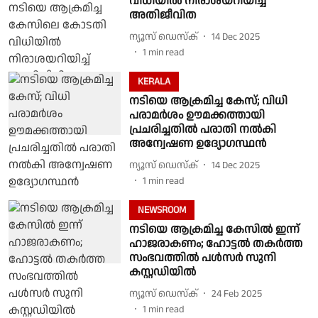
വിധിയിൽ നിരാശയറിയിച്ച്
അതിജീവിത
ന്യൂസ് ഡെസ്ക്
14 Dec 2025
1
min read
KERALA
നടിയെ ആക്രമിച്ച കേസ്; വിധി
പരാമര്‍ശം ഊമക്കത്തായി
പ്രചരിച്ചതിൽ പരാതി നൽകി
അന്വേഷണ ഉദ്യോഗസ്ഥൻ
ന്യൂസ് ഡെസ്ക്
14 Dec 2025
1
min read
NEWSROOM
നടിയെ ആക്രമിച്ച കേസില്‍ ഇന്ന്
ഹാജരാകണം; ഹോട്ടൽ തകർത്ത
സംഭവത്തില്‍ പൾസർ സുനി
കസ്റ്റഡിയിൽ
ന്യൂസ് ഡെസ്ക്
24 Feb 2025
1
min read