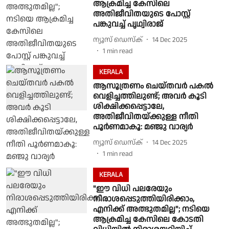
ആക്രമിച്ച കേസിലെ
അതിജീവിതയുടെ പോസ്റ്റ്
പങ്കുവച്ച് പൃഥ്വിരാജ്
ന്യൂസ് ഡെസ്ക്
14 Dec 2025
1
min read
KERALA
ആസൂത്രണം ചെയ്തവർ പകൽ
വെളിച്ചത്തിലുണ്ട്; അവർ കൂടി
ശിക്ഷിക്കപ്പെട്ടാലേ,
അതിജീവിതയ്‌ക്കുള്ള നീതി
പൂർണമാകൂ: മഞ്ജു വാര്യർ
ന്യൂസ് ഡെസ്ക്
14 Dec 2025
1
min read
KERALA
"ഈ വിധി പലരേയും
നിരാശപ്പെടുത്തിയിരിക്കാം,
എനിക്ക് അത്ഭുതമില്ല"; നടിയെ
ആക്രമിച്ച കേസിലെ കോടതി