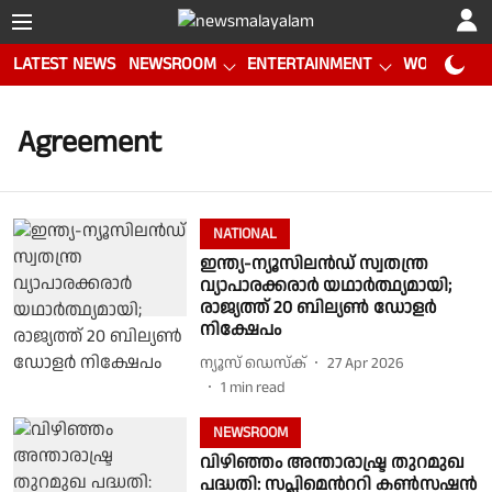
LATEST NEWS
NEWSROOM
ENTERTAINMENT
WORLD CUP
Agreement
NATIONAL
ഇന്ത്യ-ന്യൂസിലൻഡ് സ്വതന്ത്ര
വ്യാപാരക്കരാർ യഥാർത്ഥ്യമായി;
രാജ്യത്ത് 20 ബില്യൺ ഡോളർ
നിക്ഷേപം
ന്യൂസ് ഡെസ്ക്
27 Apr 2026
1
min read
NEWSROOM
വിഴിഞ്ഞം അന്താരാഷ്ട്ര തുറമുഖ
പദ്ധതി: സപ്ലിമെന്‍ററി കൺസഷൻ