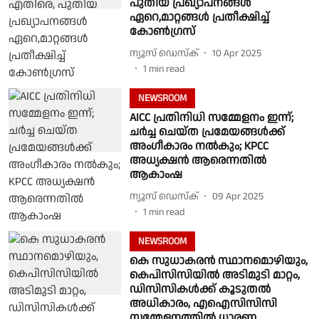
പുതിയ പ്രഖ്യാപനങ്ങൾ
ഏറെ,മാറ്റങ്ങൾ പ്രതീക്ഷിച്ച്
കോൺഗ്രസ്
ന്യൂസ് ഡെസ്ക്
10 Apr 2025
1
min read
NEWSROOM
AICC പ്രതിനിധി സമ്മേളനം ഇന്ന്;
ചർച്ച ചെയ്ത പ്രമേയങ്ങൾക്ക്
അംഗീകാരം നൽകും; KPCC
അധ്യക്ഷൻ ആരെന്നതിൽ
ആകാംഷ
ന്യൂസ് ഡെസ്ക്
09 Apr 2025
1
min read
NEWSROOM
കെ സുധാകരൻ സ്ഥാനമൊഴിയും,
കെപിസിസിയിൽ അടിമുടി മാറ്റം,
ഡിസിസികൾക്ക് കൂടുതൽ
അധികാരം, എഐസിസിസി
സമ്മേളനത്തിൽ ധാരണ