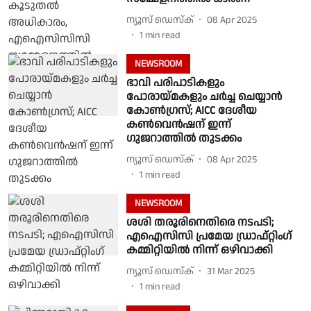
ന്യൂസ് ഡെസ്ക്
08 Apr 2025
1
min read
NEWSROOM
ഭാവി പരിപാടികളും
പോരായ്മകളും ചർച്ച ചെയ്യാൻ
കോൺഗ്രസ്; AICC ദേശീയ
കൺവെൻഷന് ഇന്ന്
ഗുജറാത്തിൽ തുടക്കം
ന്യൂസ് ഡെസ്ക്
08 Apr 2025
1
min read
NEWSROOM
ശശി തരൂരിനെതിരെ നടപടി;
എഐസിസി പ്രമേയ ഡ്രാഫ്റ്റിംഗ്
കമ്മിറ്റിയിൽ നിന്ന് ഒഴിവാക്കി
ന്യൂസ് ഡെസ്ക്
31 Mar 2025
1
min read