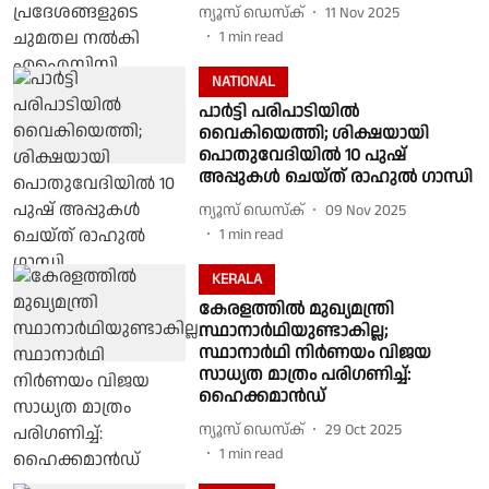
ന്യൂസ് ഡെസ്ക്
11 Nov 2025
1
min read
NATIONAL
പാർട്ടി പരിപാടിയിൽ
വൈകിയെത്തി; ശിക്ഷയായി
പൊതുവേദിയിൽ 10 പുഷ്
അപ്പുകൾ ചെയ്ത് രാഹുൽ ഗാന്ധി
ന്യൂസ് ഡെസ്ക്
09 Nov 2025
1
min read
KERALA
കേരളത്തില്‍ മുഖ്യമന്ത്രി
സ്ഥാനാർഥിയുണ്ടാകില്ല;
സ്ഥാനാർഥി നിർണയം വിജയ
സാധ്യത മാത്രം പരിഗണിച്ച്:
ഹൈക്കമാൻഡ്
ന്യൂസ് ഡെസ്ക്
29 Oct 2025
1
min read