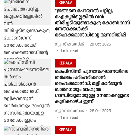
KERALA
"ഇങ്ങനെ പോയാൽ പറ്റില്ല,
ഐക്യമില്ലെങ്കിൽ വൻ
തിരിച്ചടിയുണ്ടാകും"; കോൺഗ്രസ്
നേതാക്കൾക്ക്
ഹൈക്കമാൻഡിൻ്റെ മുന്നറിയിപ്പ്
ന്യൂസ് ഡെസ്ക്
29 Oct 2025
1
min read
KERALA
കെപിസിസി പുനഃസംഘടനയിലെ
തർക്കം പരിഹരിക്കാൻ
ഹൈക്കമാൻഡ്; മല്ലികാർജുൻ
ഖാർഗെയും രാഹുൽ
ഗാന്ധിയുമായുള്ള നേതാക്കളുടെ
കൂടിക്കാഴ്ച ഇന്ന്
ന്യൂസ് ഡെസ്ക്
28 Oct 2025
1
min read
KERALA