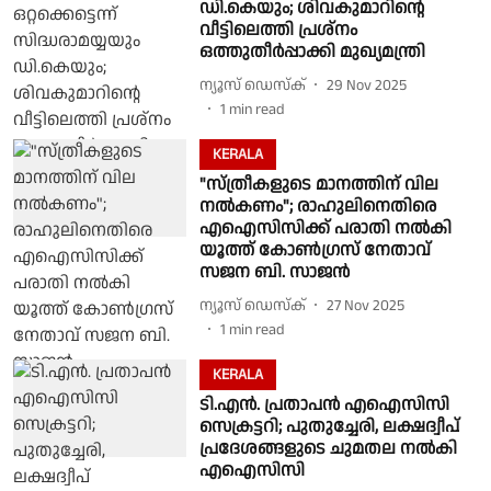
ഡി.കെയും; ശിവകുമാറിൻ്റെ
വീട്ടിലെത്തി പ്രശ്നം
ഒത്തുതീർപ്പാക്കി മുഖ്യമന്ത്രി
ന്യൂസ് ഡെസ്ക്
29 Nov 2025
1
min read
KERALA
"സ്ത്രീകളുടെ മാനത്തിന് വില
നൽകണം"; രാഹുലിനെതിരെ
എഐസിസിക്ക് പരാതി നൽകി
യൂത്ത് കോൺഗ്രസ് നേതാവ്
സജന ബി. സാജൻ
ന്യൂസ് ഡെസ്ക്
27 Nov 2025
1
min read
KERALA
ടി.എൻ. പ്രതാപൻ എഐസിസി
സെക്രട്ടറി; പുതുച്ചേരി, ലക്ഷദ്വീപ്
പ്രദേശങ്ങളുടെ ചുമതല നൽകി
എഐസിസി