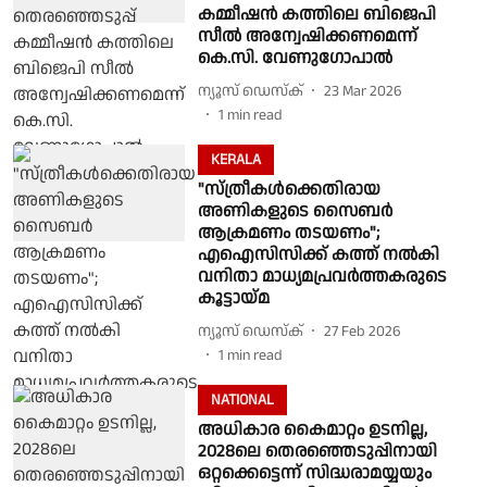
കമ്മീഷന്‍ കത്തിലെ ബിജെപി
സീല്‍ അന്വേഷിക്കണമെന്ന്
കെ.സി. വേണുഗോപാല്‍
ന്യൂസ് ഡെസ്ക്
23 Mar 2026
1
min read
KERALA
"സ്ത്രീകൾക്കെതിരായ
അണികളുടെ സൈബർ
ആക്രമണം തടയണം";
എഐസിസിക്ക് കത്ത് നൽകി
വനിതാ മാധ്യമപ്രവർത്തകരുടെ
കൂട്ടായ്മ
ന്യൂസ് ഡെസ്ക്
27 Feb 2026
1
min read
NATIONAL
അധികാര കൈമാറ്റം ഉടനില്ല,
2028ലെ തെരഞ്ഞെടുപ്പിനായി
ഒറ്റക്കെട്ടെന്ന് സിദ്ധരാമയ്യയും