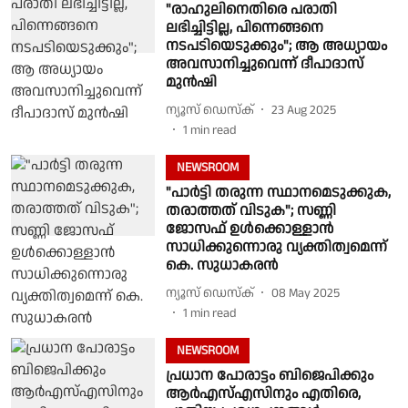
"രാഹുലിനെതിരെ പരാതി
ലഭിച്ചിട്ടില്ല, പിന്നെങ്ങനെ
നടപടിയെടുക്കും"; ആ അധ്യായം
അവസാനിച്ചുവെന്ന് ദീപാദാസ്
മുന്‍ഷി
ന്യൂസ് ഡെസ്ക്
23 Aug 2025
1
min read
NEWSROOM
"പാർട്ടി തരുന്ന സ്ഥാനമെടുക്കുക,
തരാത്തത് വിടുക"; സണ്ണി
ജോസഫ് ഉൾക്കൊള്ളാൻ
സാധിക്കുന്നൊരു വ്യക്തിത്വമെന്ന്
കെ. സുധാകരൻ
ന്യൂസ് ഡെസ്ക്
08 May 2025
1
min read
NEWSROOM
പ്രധാന പോരാട്ടം ബിജെപിക്കും
ആർഎസ്എസിനും എതിരെ,