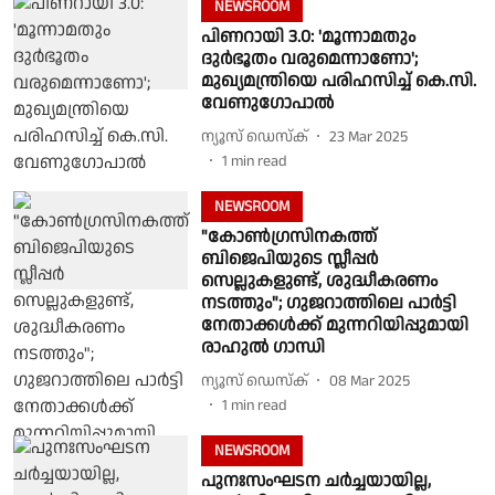
NEWSROOM
പിണറായി 3.0: 'മൂന്നാമതും
ദുർഭൂതം വരുമെന്നാണോ';
മുഖ്യമന്ത്രിയെ പരിഹസിച്ച് കെ.സി.
വേണുഗോപാൽ
ന്യൂസ് ഡെസ്ക്
23 Mar 2025
1
min read
NEWSROOM
"കോൺഗ്രസിനകത്ത്
ബിജെപിയുടെ സ്ലീപ്പർ
സെല്ലുകളുണ്ട്, ശുദ്ധീകരണം
നടത്തും"; ഗുജറാത്തിലെ പാർട്ടി
നേതാക്കൾക്ക് മുന്നറിയിപ്പുമായി
രാഹുൽ ഗാന്ധി
ന്യൂസ് ഡെസ്ക്
08 Mar 2025
1
min read
NEWSROOM
പുനഃസംഘടന ചർച്ചയായില്ല,