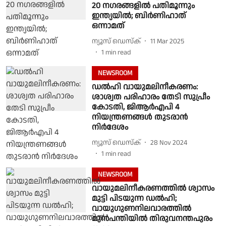
20 നഗരങ്ങളില്‍ പതിമൂന്നും
ഇന്ത്യയില്‍; ബിര്‍ണിഹാത്
ഒന്നാമത്
ന്യൂസ് ഡെസ്ക്
11 Mar 2025
1
min read
NEWSROOM
ഡൽഹി വായുമലിനീകരണം:
ശാശ്വത പരിഹാരം തേടി സുപ്രീം
കോടതി, ജിആ‍ർഎപി 4
നിയന്ത്രണങ്ങള്‍ തുടരാൻ
നിർദേശം
ന്യൂസ് ഡെസ്ക്
28 Nov 2024
1
min read
NEWSROOM
വായുമലിനീകരണത്തിൽ ശ്വാസം
മുട്ടി പിടയുന്ന ഡൽഹി;
വായുഗുണനിലവാരത്തിൽ
മുൻപന്തിയിൽ തിരുവനന്തപുരം