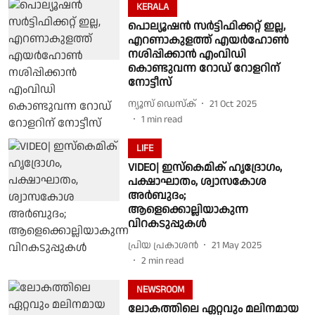
KERALA
പൊല്യൂഷന്‍ സര്‍ട്ടിഫിക്കറ്റ് ഇല്ല,
എറണാകുളത്ത് എയര്‍ഹോണ്‍
നശിപ്പിക്കാന്‍ എംവിഡി
കൊണ്ടുവന്ന റോഡ് റോളറിന്
നോട്ടീസ്
ന്യൂസ് ഡെസ്ക്
21 Oct 2025
1
min read
LIFE
VIDEO| ഇസ്കെമിക് ഹൃദ്രോഗം,
പക്ഷാഘാതം, ശ്വാസകോശ
അർബുദം;
ആളെക്കൊല്ലിയാകുന്ന
വിറകടുപ്പുകൾ
പ്രിയ പ്രകാശന്‍
21 May 2025
2
min read
NEWSROOM
ലോകത്തിലെ ഏറ്റവും മലിനമായ