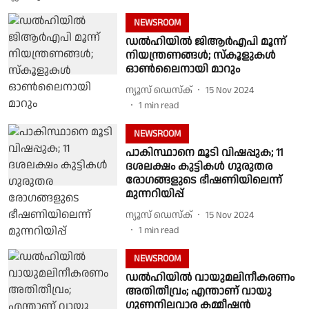
NEWSROOM
ഡൽഹിയിൽ ജിആ‍ർഎപി മൂന്ന്
നിയന്ത്രണങ്ങൾ; സ്കൂളുകൾ
ഓൺലൈനായി മാറും
ന്യൂസ് ഡെസ്ക്
15 Nov 2024
1
min read
NEWSROOM
പാകിസ്ഥാനെ മൂടി വിഷപ്പുക; 11
ദശലക്ഷം കുട്ടികള്‍ ഗുരുതര
രോഗങ്ങളുടെ ഭീഷണിയിലെന്ന്
മുന്നറിയിപ്പ്
ന്യൂസ് ഡെസ്ക്
15 Nov 2024
1
min read
NEWSROOM
ഡൽഹിയിൽ വായുമലിനീകരണം
അതിതീവ്രം; എന്താണ് വായു
ഗുണനിലവാര കമ്മീഷൻ