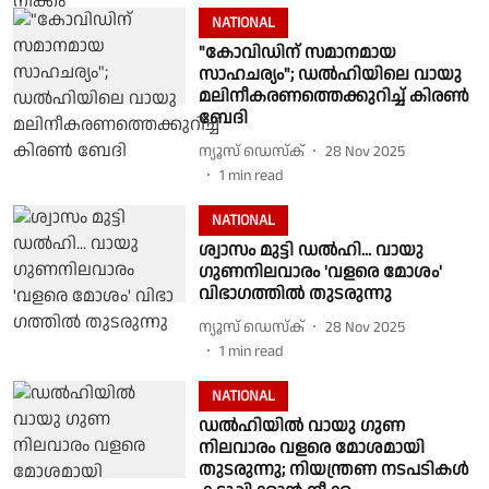
NATIONAL
"കോവിഡിന് സമാനമായ
സാഹചര്യം"; ഡൽഹിയിലെ വായു
മലിനീകരണത്തെക്കുറിച്ച് കിരൺ
ബേദി
ന്യൂസ് ഡെസ്ക്
28 Nov 2025
1
min read
NATIONAL
ശ്വാസം മുട്ടി ഡൽഹി... വായു ​
ഗുണനിലവാരം 'വളരെ മോശം'
വിഭാ​ഗത്തിൽ തുടരുന്നു
ന്യൂസ് ഡെസ്ക്
28 Nov 2025
1
min read
NATIONAL
ഡൽഹിയിൽ വായു ഗുണ
നിലവാരം വളരെ മോശമായി
തുടരുന്നു; നിയന്ത്രണ നടപടികൾ