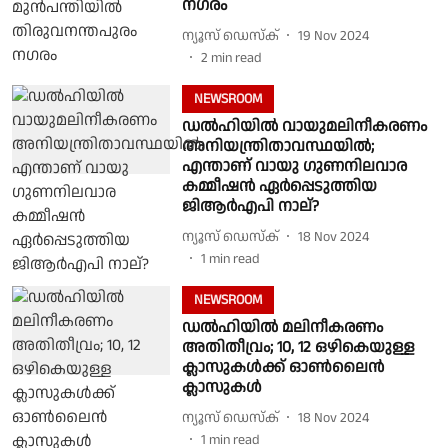
നഗരം
ന്യൂസ് ഡെസ്ക്
19 Nov 2024
2
min read
NEWSROOM
ഡൽഹിയിൽ വായുമലിനീകരണം
അനിയന്ത്രിതാവസ്ഥയിൽ;
എന്താണ് വായു ഗുണനിലവാര
കമ്മീഷൻ ഏർപ്പെടുത്തിയ
ജിആർഎപി നാല്?
ന്യൂസ് ഡെസ്ക്
18 Nov 2024
1
min read
NEWSROOM
ഡൽഹിയിൽ മലിനീകരണം
അതിതീവ്രം; 10, 12 ഒഴികെയുള്ള
ക്ലാസുകൾക്ക് ഓൺലൈൻ
ക്ലാസുകൾ
ന്യൂസ് ഡെസ്ക്
18 Nov 2024
1
min read