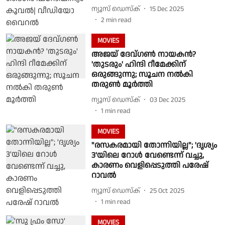
ന്യൂസ് ഡെസ്ക്
15 Dec 2025
2
min read
MOVIES
അജയ് ദേവ്ഗൺ നായകൻ?
'തുടരും' ഹിന്ദി റീമേക്കിന്
ഒരുങ്ങുന്നു; സൂചന നൽകി
തരുണ്‍ മൂര്‍ത്തി
ന്യൂസ് ഡെസ്ക്
03 Dec 2025
1
min read
MOVIES
"രസകരമായി തോന്നിയില്ല"; 'ദൃശ്യം
3'യിലെ റോള്‍ വേണ്ടെന്ന് വച്ചു,
കാരണം വെളിപ്പെടുത്തി പരേഷ്
റാവല്‍
ന്യൂസ് ഡെസ്ക്
25 Oct 2025
1
min read
MOVIES