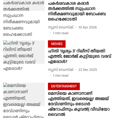
പകർപ്പവകാശ കരാർ
തർക്കത്തിൽ സുപ്രധാന
നിരീക്ഷണവുമായി ബോംബെ
ഹൈക്കോടതി
ന്യൂസ് ഡെസ്ക്
10 Apr 2026
1
min read
MOVIES
ഹിന്ദി 'ദൃശ്യം 3' റിലീസ് തീയതി
എത്തി; ജോർജ് കുട്ടിയുടെ വരവ്
എപ്പോൾ?
ന്യൂസ് ഡെസ്ക്
22 Dec 2025
1
min read
ENTERTAINMENT
മെസിയെ കാണാനാണ്
എത്തിയത്, ഇവരെയല്ല! അജയ്
ദേവ്ഗണിനും ടൈഗർ
ഷ്റോഫിനും കൂവൽ| വീഡിയോ
വൈറൽ