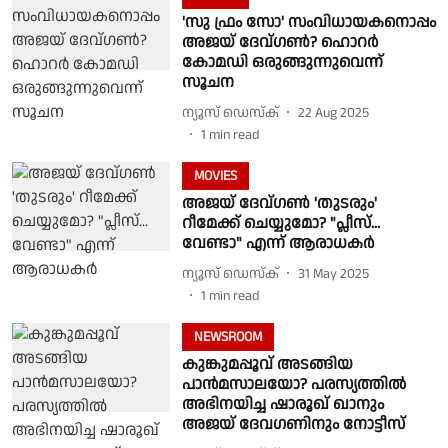
'സു ഫ്രം സോ' സംവിധായകനൊപ്പം
അജയ് ദേവ്ഗണ്‍? ഹൊറര്‍
കോമഡി ഒരുങ്ങുന്നുവെന്ന്
സൂചന
ന്യൂസ് ഡെസ്ക്
22 Aug 2025
1
min read
MOVIES
അജയ് ദേവ്ഗണ്‍ 'തുടരും'
റീമേക്ക് ചെയ്യുമോ? "പ്ലീസ്...
വേണ്ടാ" എന്ന് ആരാധകര്‍
ന്യൂസ് ഡെസ്ക്
31 May 2025
1
min read
NEWSROOM
കുങ്കുമപ്പൂവ് അടങ്ങിയ
പാന്‍മസാലയോ? പരസ്യത്തില്‍
അഭിനയിച്ച ഷാരൂഖ് ഖാനും
അജയ് ദേവഗണിനും നോട്ടീസ്