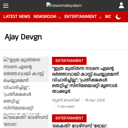
LATEST NEWS
NEWSROOM
ENTERTAINMENT
WORLD CUP
Ajay Devgn
ENTERTAINMENT
"ഇത്ര മുതിർന്ന നടനെ എന്റെ
ഭർത്താവായി കാസ്റ്റ് ചെയ്യുമെന്ന്
വിചാരിച്ചില്ല"; 'പ്രതീക്ഷകൾ
തെറ്റിച്ച' സിനിമയെപ്പറ്റി മൃണാൾ
താക്കൂർ
ന്യൂസ് ഡെസ്ക്
16 Apr 2026
1
min read
ENTERTAINMENT
'കൈതി' വേഴ്സസ് 'ഭോല':