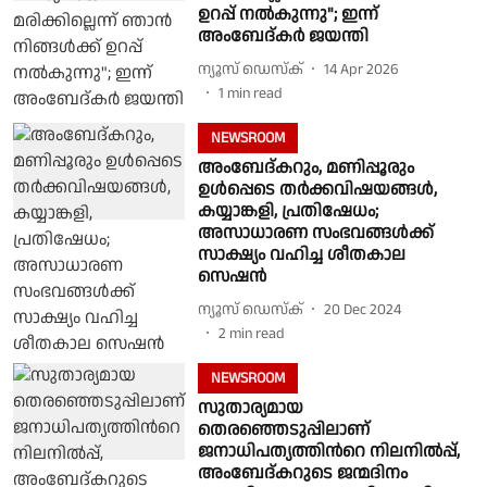
ഉറപ്പ് നൽകുന്നു"; ഇന്ന്
അംബേദ്കർ ജയന്തി
ന്യൂസ് ഡെസ്ക്
14 Apr 2026
1
min read
NEWSROOM
അംബേദ്കറും, മണിപ്പൂരും
ഉൾപ്പെടെ തർക്കവിഷയങ്ങൾ,
കയ്യാങ്കളി, പ്രതിഷേധം;
അസാധാരണ സംഭവങ്ങൾക്ക്
സാക്ഷ്യം വഹിച്ച ശീതകാല
സെഷൻ
ന്യൂസ് ഡെസ്ക്
20 Dec 2024
2
min read
NEWSROOM
സുതാര്യമായ
തെരഞ്ഞെടുപ്പിലാണ്
ജനാധിപത്യത്തിന്‍റെ നിലനില്‍പ്പ്,
അംബേദ്കറുടെ ജന്മദിനം