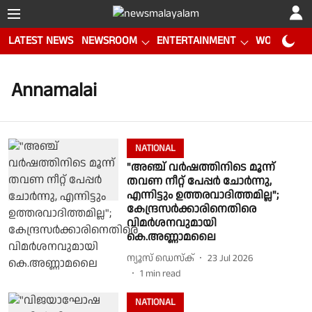
LATEST NEWS
NEWSROOM
ENTERTAINMENT
WORLD CUP
Annamalai
NATIONAL
"അഞ്ച് വർഷത്തിനിടെ മൂന്ന്
തവണ നീറ്റ് പേപ്പർ ചോർന്നു,
എന്നിട്ടും ഉത്തരവാദിത്തമില്ല";
കേന്ദ്രസർക്കാരിനെതിരെ
വിമർശനവുമായി
കെ.അണ്ണാമലൈ
ന്യൂസ് ഡെസ്ക്
23 Jul 2026
1
min read
NATIONAL