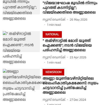
"വിജയാഘോഷ മൂഡിൽ നിന്നും
പുറത്ത് കടന്നിട്ടില്ല";
വിജയ്ക്കെതിരെ അണ്ണാമലൈ
ന്യൂസ് ഡെസ്ക്
26 May 2026
1
min read
NATIONAL
" തമിഴ്നാട്ടിൽ മോദി യൂത്ത്
ഐക്കൺ"; നടൻ വിജയ്‌യെ
പരിഹസിച്ച് അണ്ണാമലൈ
ന്യൂസ് ഡെസ്ക്
23 Apr 2026
1
min read
NEWSROOM
അണ്ണാ യൂണിവേഴ്‌സിറ്റിയിലെ
ലൈംഗികാതിക്രമക്കേസ്: സ്വയം
ചാട്ടവാറടിച്ച് പ്രതിഷേധിച്ച്
അണ്ണാമലൈ
ന്യൂസ് ഡെസ്ക്
27 Dec 2024