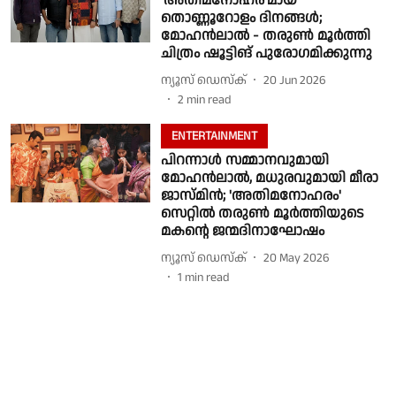
'അതിമനോഹര'മായ
തൊണ്ണൂറോളം ദിനങ്ങൾ;
മോഹൻലാൽ - തരുൺ മൂർത്തി
ചിത്രം ഷൂട്ടിങ് പുരോഗമിക്കുന്നു
ന്യൂസ് ഡെസ്ക്
20 Jun 2026
2
min read
ENTERTAINMENT
പിറന്നാൾ സമ്മാനവുമായി
മോഹൻലാൽ, മധുരവുമായി മീരാ
ജാസ്മിൻ; 'അതിമനോഹരം'
സെറ്റിൽ തരുൺ മൂർത്തിയുടെ
മകന്റെ ജന്മദിനാഘോഷം
ന്യൂസ് ഡെസ്ക്
20 May 2026
1
min read