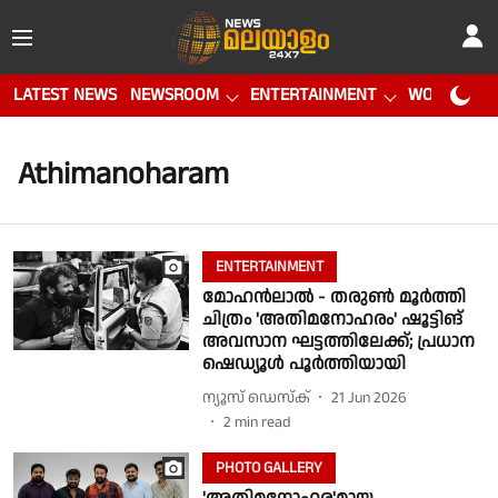
LATEST NEWS
NEWSROOM
ENTERTAINMENT
WORLD CUP
Athimanoharam
ENTERTAINMENT
മോഹൻലാൽ - തരുൺ മൂർത്തി
ചിത്രം 'അതിമനോഹരം' ഷൂട്ടിങ്
അവസാന ഘട്ടത്തിലേക്ക്; പ്രധാന
ഷെഡ്യൂൾ പൂർത്തിയായി
ന്യൂസ് ഡെസ്ക്
21 Jun 2026
2
min read
PHOTO GALLERY