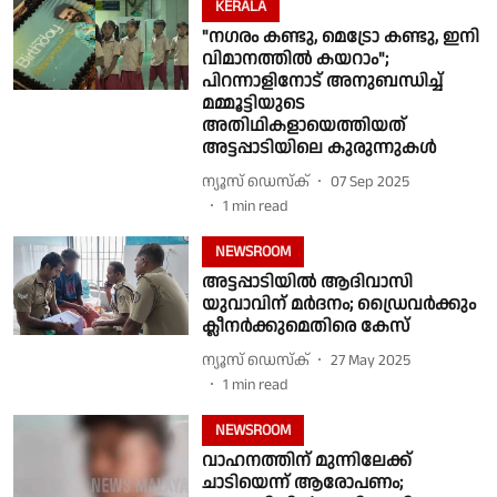
KERALA
"നഗരം കണ്ടു, മെട്രോ കണ്ടു, ഇനി
വിമാനത്തിൽ കയറാം";
പിറന്നാളിനോട് അനുബന്ധിച്ച്
മമ്മൂട്ടിയുടെ
അതിഥികളായെത്തിയത്
അട്ടപ്പാടിയിലെ കുരുന്നുകൾ
ന്യൂസ് ഡെസ്ക്
07 Sep 2025
1
min read
NEWSROOM
അട്ടപ്പാടിയിൽ ആദിവാസി
യുവാവിന് മർദനം; ഡ്രൈവർക്കും
ക്ലീനർക്കുമെതിരെ കേസ്
ന്യൂസ് ഡെസ്ക്
27 May 2025
1
min read
NEWSROOM
വാഹനത്തിന് മുന്നിലേക്ക്
ചാടിയെന്ന് ആരോപണം;