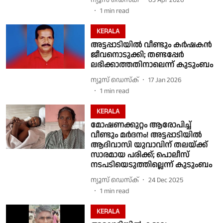
1
min read
KERALA
അട്ടപ്പാടിയിൽ വീണ്ടും കർഷകൻ
ജീവനൊടുക്കി; തണ്ടപ്പേർ
ലഭിക്കാത്തതിനാലെന്ന് കുടുംബം
ന്യൂസ് ഡെസ്ക്
17 Jan 2026
1
min read
KERALA
മോഷണക്കുറ്റം ആരോപിച്ച്
വീണ്ടും മർദനം! അട്ടപ്പാടിയിൽ
ആദിവാസി യുവാവിന് തലയ്ക്ക്
സാരമായ പരിക്ക്; പൊലീസ്
നടപടിയെടുത്തില്ലെന്ന് കുടുംബം
ന്യൂസ് ഡെസ്ക്
24 Dec 2025
1
min read
KERALA