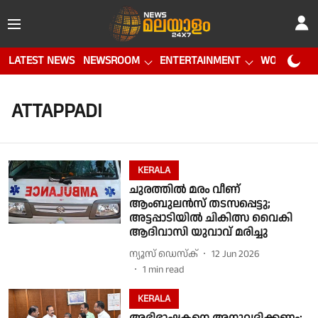
LATEST NEWS
NEWSROOM
ENTERTAINMENT
WORLD CUP
ATTAPPADI
KERALA
ചുരത്തിൽ മരം വീണ്
ആംബുലൻസ് തടസപ്പെട്ടു;
അട്ടപ്പാടിയിൽ ചികിത്സ വൈകി
ആദിവാസി യുവാവ് മരിച്ചു
ന്യൂസ് ഡെസ്ക്
12 Jun 2026
1
min read
KERALA