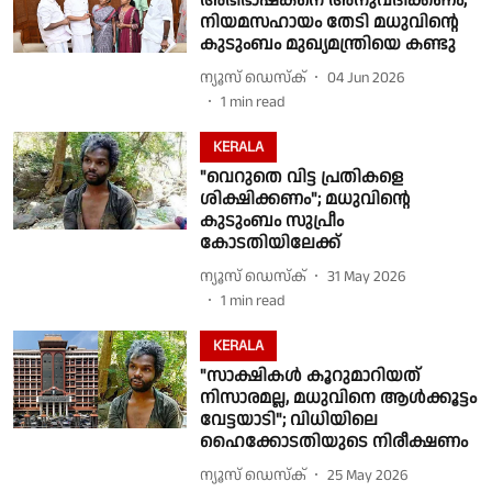
അഭിഭാഷകനെ അനുവദിക്കണം;
നിയമസഹായം തേടി മധുവിൻ്റെ
കുടുംബം മുഖ്യമന്ത്രിയെ കണ്ടു
ന്യൂസ് ഡെസ്ക്
04 Jun 2026
1
min read
KERALA
"വെറുതെ വിട്ട പ്രതികളെ
ശിക്ഷിക്കണം"; മധുവിൻ്റെ
കുടുംബം സുപ്രീം
കോടതിയിലേക്ക്
ന്യൂസ് ഡെസ്ക്
31 May 2026
1
min read
KERALA
"സാക്ഷികള്‍ കൂറുമാറിയത്
നിസാരമല്ല, മധുവിനെ ആള്‍ക്കൂട്ടം
വേട്ടയാടി"; വിധിയിലെ
ഹൈക്കോടതിയുടെ നിരീക്ഷണം
ന്യൂസ് ഡെസ്ക്
25 May 2026