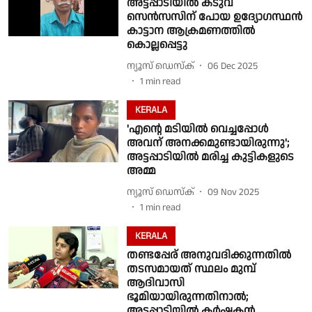
അട്ടപ്പാടിയിൽ കടുവ
സെൻസസിന് പോയ ഉദ്യോഗസ്ഥൻ
കാട്ടാന ആക്രമണത്തിൽ
കൊല്ലപ്പെട്ടു
ന്യൂസ് ഡെസ്ക്
06 Dec 2025
1
min read
KERALA
'എൻ്റെ മടിയിൽ വെച്ചപ്പോൾ
അവന് അനക്കമുണ്ടായിരുന്നു';
അട്ടപ്പാടിയിൽ മരിച്ച കുട്ടികളുടെ
അമ്മ
ന്യൂസ് ഡെസ്ക്
09 Nov 2025
1
min read
KERALA
തണ്ടപ്പേര് അനുവദിക്കുന്നതിൽ
തടസമായത് സ്ഥലം മുമ്പ്
ആദിവാസി
ഭൂമിയായിരുന്നതിനാൽ;
അട്ടപ്പാടിയിൽ കർഷകൻ