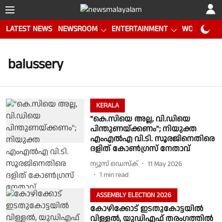
LATEST NEWS
NEWSROOM
ENTERTAINMENT
WORLD CUP
balussery
KERALA
"കെ.സിയെ അല്ല, വി.ഡിയെ
പിന്തുണയ്‌ക്കണം"; നിയുക്ത
എംഎൽഎ വി.ടി. സൂരജിനെതിരെ
ദളിത് കോൺഗ്രസ് നേതാവ്
ന്യൂസ് ഡെസ്ക്
11 May 2026
1
min read
ASSEMBLY ELECTION 2026
കോഴിക്കോട് ഇടതുകോട്ടയില്‍
വിള്ളല്‍, യുഡിഎഫ് തരംഗത്തില്‍