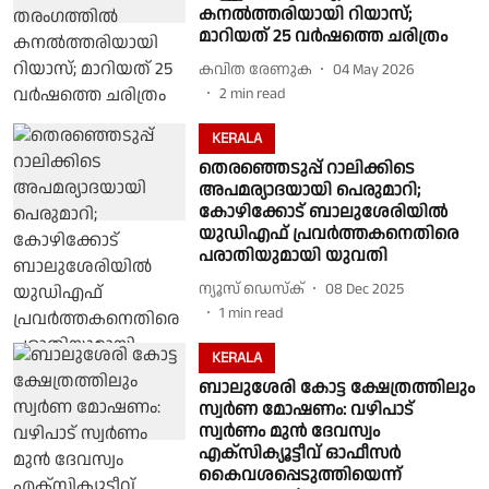
കനല്‍ത്തരിയായി റിയാസ്;
മാറിയത് 25 വര്‍ഷത്തെ ചരിത്രം
കവിത രേണുക
04 May 2026
2
min read
KERALA
തെരഞ്ഞെടുപ്പ് റാലിക്കിടെ
അപമര്യാദയായി പെരുമാറി;
കോഴിക്കോട് ബാലുശേരിയിൽ
യുഡിഎഫ് പ്രവർത്തകനെതിരെ
പരാതിയുമായി യുവതി
ന്യൂസ് ഡെസ്ക്
08 Dec 2025
1
min read
KERALA
ബാലുശേരി കോട്ട ക്ഷേത്രത്തിലും
സ്വർണ മോഷണം: വഴിപാട്
സ്വർണം മുൻ ദേവസ്വം
എക്സിക്യൂട്ടീവ് ഓഫീസർ
കൈവശപ്പെടുത്തിയെന്ന്