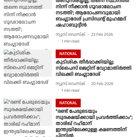
അനുസരിച്ചില്ല, തന്നെ സ്ഥാനത്ത്
നിന്ന് നീക്കാൻ ഗൂഢാലോചന
നടത്തി'; ആരോപണവുമായി
ബംഗ്ലാദേശ് പ്രസിഡൻ്റ് മുഹമ്മദ്
ഷഹാബുദ്ദീൻ
ന്യൂസ് ഡെസ്ക്
23 Feb 2026
1
min read
NATIONAL
കുടിശിക തീർപ്പാക്കിയില്ല;
സ്പൈസ് ജെറ്റിന് വ്യോമാതിർത്തി
വിലക്കി ബംഗ്ലാദേശ്
ന്യൂസ് ഡെസ്ക്
20 Feb 2026
1
min read
NATIONAL
"രണ്ട് പേരുടെയും
സുരക്ഷയ്ക്കായി പ്രവര്‍ത്തിക്കാം";
താരിഖ് റഹ്‌മാന്
ഇന്ത്യയിലേക്കുള്ള ക്ഷണത്തിന്
പിന്നിൽ