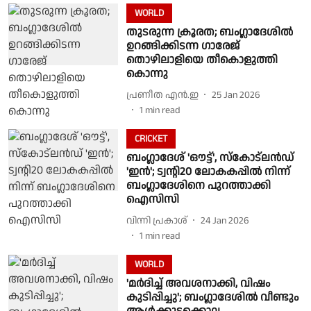
WORLD
തുടരുന്ന ക്രൂരത; ബംഗ്ലാദേശില്‍
ഉറങ്ങിക്കിടന്ന ഗാരേജ്
തൊഴിലാളിയെ തീകൊളുത്തി
കൊന്നു
പ്രണീത എന്‍.ഇ
25 Jan 2026
1
min read
CRICKET
ബംഗ്ലാദേശ് 'ഔട്ട്', സ്കോട്‌ലൻഡ്
'ഇൻ'; ട്വൻ്റി20 ലോകകപ്പിൽ നിന്ന്
ബംഗ്ലാദേശിനെ പുറത്താക്കി
ഐസിസി
വിന്നി പ്രകാശ്
24 Jan 2026
1
min read
WORLD
'മർദിച്ച് അവശനാക്കി, വിഷം
കുടിപ്പിച്ചു'; ബംഗ്ലാദേശിൽ വീണ്ടും