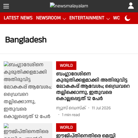
LATEST NEWS
NEWSROOM
ENTERTAINMENT
WORLD CUP
Bangladesh
WORLD
ബംഗ്ലാദേശിനെ
കുരുതിക്കളമാക്കി അതിരുവിട്ട
ലോകകപ്പ് ആവേശം; ഡ്രൈവറെ
തല്ലിക്കൊന്നു, ഇതുവരെ
കൊല്ലപ്പെട്ടത് 12 പേര്‍
ന്യൂസ് ഡെസ്ക്
11 Jul 2026
1
min read
WORLD
ഈജിപ്തിനെതിരെ മെസ്സി