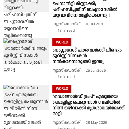
പെനാല്‍റ്റി മിസ്സാക്കി;
പരിഹസിച്ചതിന് ബംഗ്ലാദേശില്‍
യുവാവിനെ തല്ലിക്കൊന്നു !
ന്യൂസ് ഡെസ്ക്
10 Jul 2026
1
min read
WORLD
ബംഗ്ലാദേശ് പൗരന്മാർക്ക് വീണ്ടും
ടൂറിസ്റ്റ് വിസകൾ
നൽകാനൊരുങ്ങി ഇന്ത്യ
ന്യൂസ് ഡെസ്ക്
25 Jun 2026
1
min read
WORLD
"ഡൊണാൾഡ് ട്രംപ്" എരുമയെ
കൊല്ലില്ല; പെരുന്നാൾ ബലിയിൽ
നിന്ന് ഒഴിവാക്കി മൃഗശാലയിലേക്ക്
മാറ്റി
ന്യൂസ് ഡെസ്ക്
28 May 2026