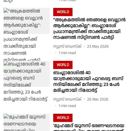
1
min read
WORLD
"അക്രമത്തിൽ ഞങ്ങളെ വെല്ലാൻ
ആർക്കുമാകില്ല": ബംഗ്ലാദേശ്
പ്രധാനമന്ത്രിക്ക് താക്കീതുമായി
നാഷണൽ സിറ്റിസൺ പാർട്ടി
ന്യൂസ് ഡെസ്ക്
23 May 2026
1
min read
WORLD
ബംഗ്ലാദേശിൽ 40
യാത്രക്കാരുമായി പുറപ്പെട്ട ബസ്
നദിയിലേക്ക് മറിഞ്ഞു; 23 പേർ
മരിച്ചതായി റിപ്പോർട്ട്
ന്യൂസ് ഡെസ്ക്
26 Mar 2026
1
min read
WORLD
'മുഹമ്മദ് യൂനസ് ഭരണഘടനയെ