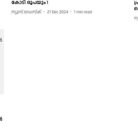
കോടി രൂപയും !
പ
ക
ന്യൂസ് ഡെസ്ക്
21 Dec 2024
1
min read
ന
‍