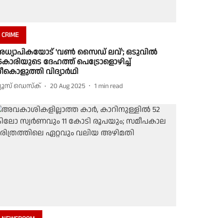
CRIME
ധ്യാപികയോട് 'വൺ സൈഡ് ലവ്'; ഒടുവിൽ
6കാരിയുടെ ദേഹത്ത് പെട്രോളൊഴിച്ച്
ീകൊളുത്തി വിദ്യാർഥി
്യൂസ് ഡെസ്ക്
20 Aug 2025
1
min read