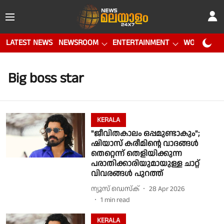
LATEST NEWS
NEWSROOM
ENTERTAINMENT
WORLD CUP
Big boss star
KERALA
"ജീവിതകാലം ഒപ്പമുണ്ടാകും";
ഷിയാസ് കരീമിൻ്റെ വാദങ്ങൾ
തെറ്റെന്ന് തെളിയിക്കുന്ന
പരാതിക്കാരിയുമായുള്ള ചാറ്റ്
വിവരങ്ങൾ പുറത്ത്
ന്യൂസ് ഡെസ്ക്
28 Apr 2026
1
min read
KERALA