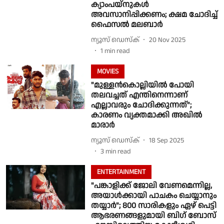
ക്യാംപയ്നുകൾ
അവസാനിപ്പിക്കണം; ക്ഷമ ചോദിച്ച്
ഫൈസൽ മലബാർ
ന്യൂസ് ഡെസ്ക്
20 Nov 2025
1
min read
MOVIES
"മുള്ളന്‍കൊല്ലിയില്‍ പോയി
തലവച്ചത് എന്തിനെന്നാണ്
എല്ലാവരും ചോദിക്കുന്നത്";
കാരണം വ്യക്തമാക്കി അഖില്‍
മാരാർ
ന്യൂസ് ഡെസ്ക്
18 Sep 2025
3
min read
ENTERTAINMENT
"പങ്കാളിക്ക് ജോലി വേണമെന്നില്ല,
അയാള്‍ക്കായി പാചകം ചെയ്യാനും
തയ്യാർ"; 800 സാരികളും ഏഴ് പെട്ടി
ആഭരണങ്ങളുമായി ബിഗ് ബോസ്