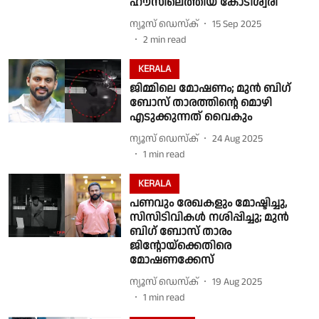
ഹൗസിലെത്തിയ കോടീശ്വരി
ന്യൂസ് ഡെസ്ക്
15 Sep 2025
2
min read
KERALA
ജിമ്മിലെ മോഷണം; മുൻ ബിഗ്
ബോസ് താരത്തിൻ്റെ മൊഴി
എടുക്കുന്നത് വൈകും
ന്യൂസ് ഡെസ്ക്
24 Aug 2025
1
min read
KERALA
പണവും രേഖകളും മോഷ്ടിച്ചു,
സിസിടിവികൾ നശിപ്പിച്ചു; മുൻ
ബിഗ് ബോസ് താരം
ജിൻ്റോയ്‌ക്കെതിരെ
മോഷണക്കേസ്
ന്യൂസ് ഡെസ്ക്
19 Aug 2025
1
min read