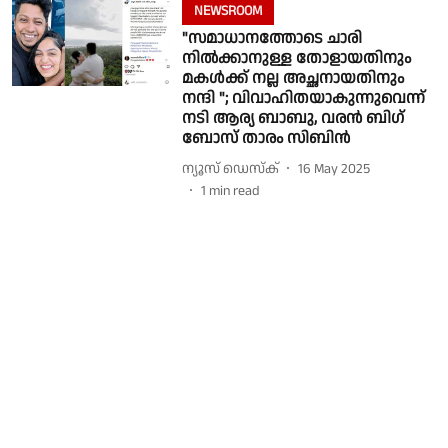
NEWSROOM
"സമാധാനത്തോടെ ചാരി
നിൽക്കാനുള്ള തോളായതിനും
മകൾക്ക് നല്ല അച്ഛനായതിനും
നന്ദി "; വിവാഹിതയാകുന്നുവെന്ന്
നടി ആര്യ ബാബു, വരൻ ബിഗ്
ബോസ് താരം സിബിൻ
ന്യൂസ് ഡെസ്ക്
16 May 2025
1
min read