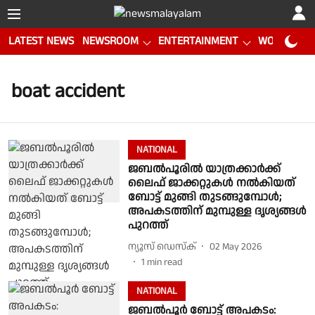
LATEST NEWS
NEWSROOM
ENTERTAINMENT
WORLD CUP
boat accident
NATIONAL
ജബൽപൂരിൽ യാത്രക്കാർക്ക്
ലൈഫ് ജാക്കറ്റുകൾ നൽകിയത്
ബോട്ട് മുങ്ങി തുടങ്ങുമ്പോൾ;
അപകടത്തിന് മുമ്പുള്ള ദ‍ൃശ്യങ്ങൾ
പുറത്ത്
ന്യൂസ് ഡെസ്ക്
02 May 2026
1
min read
NATIONAL
ജബൽപൂർ ബോട്ട് അപകടം: