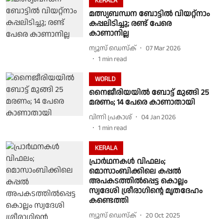
KERALA
മത്സ്യബന്ധന ബോട്ടിൽ വിയറ്റ്നാം
കപ്പലിടിച്ചു; രണ്ട് പേരെ
കാണാനില്ല
ന്യൂസ് ഡെസ്ക്
07 Mar 2026
1
min read
WORLD
നൈജീരിയയിൽ ബോട്ട് മുങ്ങി 25
മരണം; 14 പേരെ കാണാതായി
വിന്നി പ്രകാശ്
04 Jan 2026
1
min read
KERALA
പ്രാർഥനകൾ വിഫലം;
മൊസാംബിക്കിലെ കപ്പൽ
അപകടത്തിൽപ്പെട്ട കൊല്ലം
സ്വദേശി ശ്രീരാഗിൻ്റെ മൃതദേഹം
കണ്ടെത്തി
ന്യൂസ് ഡെസ്ക്
20 Oct 2025