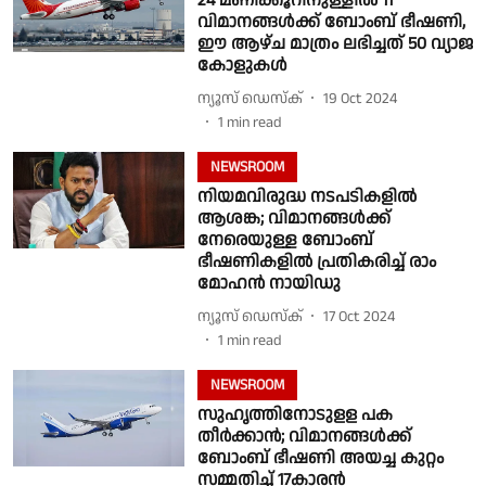
24 മണിക്കൂറിനുള്ളിൽ 11
വിമാനങ്ങൾക്ക് ബോംബ് ഭീഷണി,
ഈ ആഴ്ച മാത്രം ലഭിച്ചത് 50 വ്യാജ
കോളുകൾ
ന്യൂസ് ഡെസ്ക്
19 Oct 2024
1
min read
NEWSROOM
നിയമവിരുദ്ധ നടപടികളിൽ
ആശങ്ക; വിമാനങ്ങൾക്ക്
നേരെയുള്ള ബോംബ്
ഭീഷണികളിൽ പ്രതികരിച്ച് രാം
മോഹൻ നായിഡു
ന്യൂസ് ഡെസ്ക്
17 Oct 2024
1
min read
NEWSROOM
സുഹൃത്തിനോടുളള പക
തീർക്കാൻ; വിമാനങ്ങൾക്ക്
ബോംബ് ഭീഷണി അയച്ച കുറ്റം
സമ്മതിച്ച് 17കാരൻ