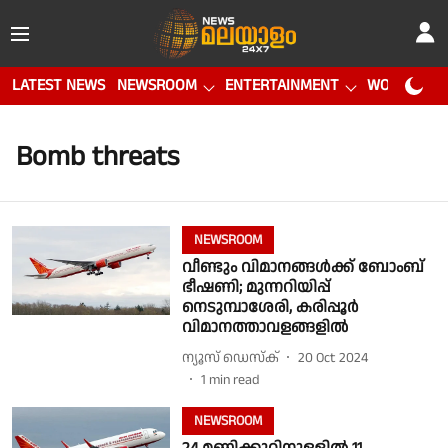
LATEST NEWS
NEWSROOM
ENTERTAINMENT
WORLD CUP
Bomb threats
NEWSROOM
വീണ്ടും വിമാനങ്ങൾക്ക് ബോംബ്
ഭീഷണി; മുന്നറിയിപ്പ്
നെടുമ്പാശേരി, കരിപ്പൂർ
വിമാനത്താവളങ്ങളിൽ
ന്യൂസ് ഡെസ്ക്
20 Oct 2024
1
min read
NEWSROOM