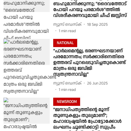
ബഹുമാനിക്കുന്നു; ''ദൈവത്തോട്
പോയി പറയൂ പരമാര്‍ശ''ത്തില്‍
വിശദീകരണവുമായി ചീഫ് ജസ്റ്റിസ്
ന്യൂസ് ഡെസ്ക്
18 Sep 2025
1
min read
NATIONAL
"പാര്‍ലമെന്റല്ല, ഭരണഘടനയാണ്
പരമോന്നതം; സര്‍ക്കാരിനെതിരെ
ഉത്തരവ് പുറപ്പെടുവിച്ചതുകൊണ്ട്
മാത്രം ഒരു ജഡ്ജി
സ്വതന്ത്രനാവില്ല"
ന്യൂസ് ഡെസ്ക്
26 Jun 2025
1
min read
NEWSROOM
"ജനാധിപത്യത്തിന്റെ മൂന്ന്
തൂണുകളും തുല്യമാണ്";
മഹാരാഷ്ട്രയില്‍ പ്രോട്ടോക്കോള്‍
ലംഘനം ചൂണ്ടിക്കാട്ടി സുപ്രീം