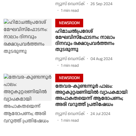
ന്യൂസ് ഡെസ്ക്
26 Sep 2024
1
min read
NEWSROOM
ഹിമാചൽപ്രദേശ്
മേഘവിസ്‌ഫോടനം: നാലാം
ദിനവും രക്ഷാപ്രവർത്തനം
തുടരുന്നു
ന്യൂസ് ഡെസ്ക്
04 Aug 2024
1
min read
NEWSROOM
തേവര-കുണ്ടന്നൂർ പാലം:
അറ്റകുറ്റപ്പണിയിൽ വ്യാപകമായി
അപാകതയെന്ന് ആരോപണം;
അരി വറുത്ത് പ്രതിഷേധം
ന്യൂസ് ഡെസ്ക്
24 Jul 2024
1
min read