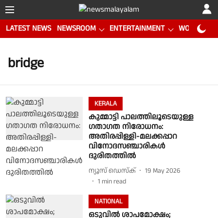
LATEST NEWS
NEWSROOM
ENTERTAINMENT
WORLD CUP
bridge
KERALA
കുമ്മാട്ടി പാലത്തിലൂടെയുള്ള
ഗതാഗത നിരോധനം:
അതിരപ്പിള്ളി-മലക്കപ്പാറ
വിനോദസഞ്ചാരികൾ
ദുരിതത്തിൽ
ന്യൂസ് ഡെസ്ക്
19 May 2026
1
min read
NATIONAL
ഒടുവില്‍ ശാപമോക്ഷം;