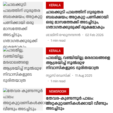
KERALA
ചാലക്കുടി പാലത്തിന് ഗുരുതര
ബലക്ഷയം; അറ്റകുറ്റ പണിക്കായി
ഒരു മാസത്തേക്ക് അടച്ചിടും,
ഗതാഗതക്കുരുക്ക് രൂക്ഷമാകും
ശാലിനി രഘുനന്ദനൻ
02 Feb 2026
1
min read
KERALA
പാലമില്ല, വഞ്ചിയില്ല; മരപ്പാലങ്ങളെ
ആശ്രയിച്ച് നൂൽപ്പുഴ
നിവാസികളുടെ ദുരിതയാത്ര
ന്യൂസ് ഡെസ്ക്
11 Aug 2025
1
min read
NEWSROOM
തേവര-കുണ്ടന്നൂർ പാലം:
അറ്റകുറ്റപ്പണികൾക്കായി വീണ്ടും
അടച്ചിടും