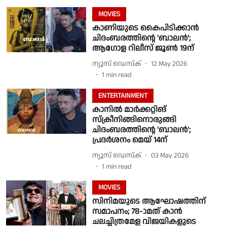
MOVIES
കാണിയുടെ കൈപിടിക്കാൻ
ചിദംബരത്തിന്റെ 'ബാലൻ';
ആഗോള റിലീസ് ജൂൺ 19ന്
ന്യൂസ് ഡെസ്ക്
12 May 2026
1
min read
ENTERTAINMENT
കാനിൽ മാർക്കറ്റിങ്
സ്ക്രീനിങ്ങിനൊരുങ്ങി
ചിദംബരത്തിന്റെ 'ബാലൻ';
പ്രദർശനം മെയ് 14ന്
ന്യൂസ് ഡെസ്ക്
03 May 2026
1
min read
MOVIES
സിനിമയുടെ ആഘോഷത്തിന്
സമാപനം; 78-ാമത് കാൻ
ചലച്ചിത്രമേള വിജയികളുടെ