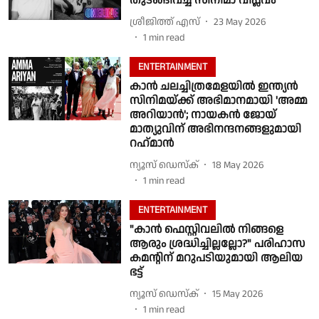
തുടങ്ങിവച്ച സിനിമാ വിപ്ലവം
ശ്രീജിത്ത് എസ്
23 May 2026
1
min read
ENTERTAINMENT
കാൻ ചലച്ചിത്രമേളയിൽ ഇന്ത്യൻ
സിനിമയ്ക്ക് അഭിമാനമായി 'അമ്മ
അറിയാൻ'; നായകൻ ജോയ്
മാത്യുവിന് അഭിനന്ദനങ്ങളുമായി
റഹ്‌‌മാൻ
ന്യൂസ് ഡെസ്ക്
18 May 2026
1
min read
ENTERTAINMENT
"കാൻ ഫെസ്റ്റിവലിൽ നിങ്ങളെ
ആരും ശ്രദ്ധിച്ചില്ലല്ലോ?" പരിഹാസ
കമന്റിന് മറുപടിയുമായി ആലിയ
ഭട്ട്
ന്യൂസ് ഡെസ്ക്
15 May 2026
1
min read