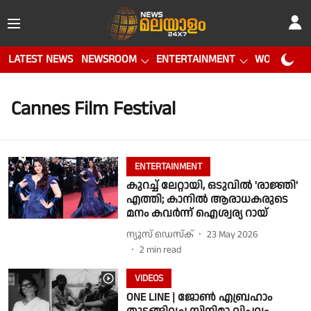
LATEST NEWS
NEWSROOM
ENTERTAINMENT
WORLD CUP
Cannes Film Festival
ENTERTAINMENT
കുറച്ച് ലേറ്റായി, ഒടുവിൽ 'രാജ്ഞി'
എത്തി; കാനിൽ ആരാധകരുടെ
മനം കവർന്ന് ഐശ്വര്യ റായ്
ന്യൂസ് ഡെസ്ക്
23 May 2026
2
min read
VIDEOS
ONE LINE | ജോൺ എബ്രഹാം