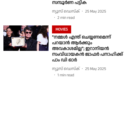
സമ്പൂർണ പട്ടിക
ന്യൂസ് ഡെസ്ക്
25 May 2025
2
min read
MOVIES
"നമ്മൾ എന്ത് ചെയ്യണമെന്ന്
പറയാൻ ആർക്കും
അവകാശമില്ല"; ഇറാനിയന്‍
സംവിധായകന്‍ ജാഫർ പനാഹിക്ക്
പാം ഡി ഓർ
ന്യൂസ് ഡെസ്ക്
25 May 2025
1
min read