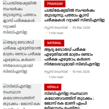
PRAVASAM
പശ്ചിമേഷ്യയില്‍ സംഘര്‍ഷം
തുടരുന്നു; പത്താം ക്ലാസ്
പരീക്ഷകള്‍ റദ്ദാക്കി സിബിഎസ്ഇ
ന്യൂസ് ഡെസ്ക്
05 Mar 2026
1
min read
NATIONAL
ആദ്യ ബോർഡ് പരീക്ഷ
എഴുതിയാൽ മാത്രം രണ്ടാം
പരീക്ഷ എഴുതാം; കർശന
നിർദേശവുമായി സിബിഎസ്ഇ
ന്യൂസ് ഡെസ്ക്
16 Feb 2026
1
min read
KERALA
സിബിഎസ്ഇ സംസ്ഥാന
കലോത്സവത്തിന് തുടക്കം :
ജോസ് കെ മാണി എംപി
ഉദ്ഘാടനം ചെയ്തു