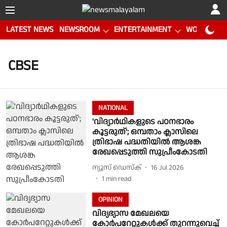
LATEST NEWS
NEWSROOM
ENTERTAINMENT
WORLD CUP
CBSE
NATIONAL
'വിദ്യാർഥികളുടെ പഠനഭാരം
കൂട്ടരുത്'; ഒമ്പതാം ക്ലാസിലെ
ത്രിഭാഷ പദ്ധതിയിൽ ആശങ്ക
രേഖപ്പെടുത്തി സുപ്രീംകോടതി
ന്യൂസ് ഡെസ്ക്
16 Jul 2026
1
min read
OPINION
വിദ്യഭ്യാസ മേഖലയെ
കോര്‍പറേറ്റുകള്‍ക്ക് തുറന്നുവെച്ച്