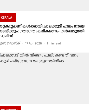
KERALA
റ്റകുറ്റപ്പണികൾക്കായി ചാലക്കുടി പാലം നാളെ
ടയ്ക്കും; ഗതാഗത ക്രമീകരണം ഏർപ്പെടുത്തി
ൊലീസ്
്യൂസ് ഡെസ്ക്
17 Apr 2026
1
min read