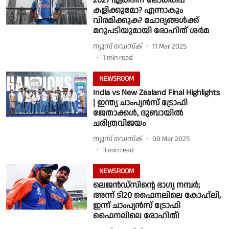
2027 ഏകദിന ലോകകപ്പ്
കളിക്കുമോ? എന്നാകും
വിരമിക്കുക? ചോദ്യങ്ങൾക്ക്
മറുപടിയുമായി രോഹിത് ശർമ
ന്യൂസ് ഡെസ്ക്
11 Mar 2025
1
min read
NEWSROOM
India vs New Zealand Final Highlights
| ഇന്ത്യ ചാംപ്യൻസ് ട്രോഫി
ജേതാക്കൾ, ദുബായിൽ
ചരിത്രവിജയം
ന്യൂസ് ഡെസ്ക്
09 Mar 2025
3
min read
NEWSROOM
ലെജൻഡ്സിൻ്റെ ഭാഗ്യ നമ്പർ;
അന്ന് ടി20 ഫൈനലിലെ കോഹ്ലി,
ഇന്ന് ചാംപ്യൻസ് ട്രോഫി
ഫൈനലിലെ രോഹിത്!