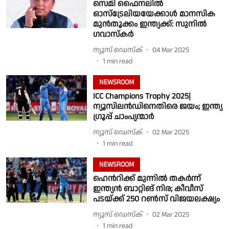
സെമി ഫൈനലിൽ
ഓസ്ട്രേലിയയേക്കാൾ മാനസിക
മുൻതൂക്കം ഇന്ത്യക്ക്: സുനിൽ
ഗവാസ്‌കർ
ന്യൂസ് ഡെസ്ക്
04 Mar 2025
1
min read
NEWSROOM
ICC Champions Trophy 2025|
ന്യൂസിലന്‍ഡിനെതിരെ ജയം; ഇന്ത്യ
ഗ്രൂപ്പ് ചാംപ്യന്മാര്‍
ന്യൂസ് ഡെസ്ക്
02 Mar 2025
1
min read
NEWSROOM
ഹെൻറിക്ക് മുന്നിൽ തകർന്ന്
ഇന്ത്യൻ ബാറ്റിങ് നിര; കീവീസ്
പടയ്ക്ക് 250 റൺസ് വിജയലക്ഷ്യം
ന്യൂസ് ഡെസ്ക്
02 Mar 2025
1
min read