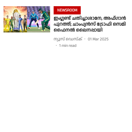
NEWSROOM
ഇംഗ്ലണ്ട് ചതിച്ചാശാനേ, അഫ്ഗാൻ
പുറത്ത്; ചാംപ്യൻസ് ട്രോഫി സെമി
ഫൈനൽ ലൈനപ്പായി
ന്യൂസ് ഡെസ്ക്
01 Mar 2025
1
min read