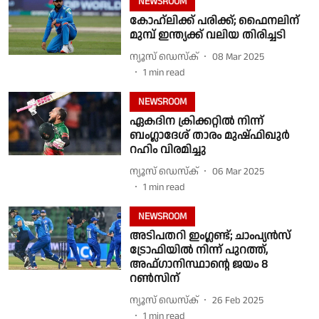
NEWSROOM
കോഹ്‌ലിക്ക് പരിക്ക്; ഫൈനലിന്
മുമ്പ് ഇന്ത്യക്ക് വലിയ തിരിച്ചടി
ന്യൂസ് ഡെസ്ക്
08 Mar 2025
1
min read
NEWSROOM
ഏകദിന ക്രിക്കറ്റിൽ നിന്ന്
ബംഗ്ലാദേശ് താരം മുഷ്‌ഫിഖുർ
റഹിം വിരമിച്ചു
ന്യൂസ് ഡെസ്ക്
06 Mar 2025
1
min read
NEWSROOM
അടിപതറി ഇംഗ്ലണ്ട്; ചാംപ്യൻസ്
ട്രോഫിയിൽ നിന്ന് പുറത്ത്,
അഫ്ഗാനിസ്ഥാൻ്റെ ജയം 8
റൺസിന്
ന്യൂസ് ഡെസ്ക്
26 Feb 2025
1
min read