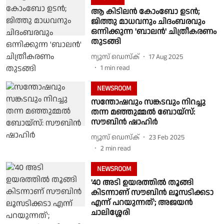
ആ കിടിലൻ കോംബോ ഉടൻ;
ജിത്തു മാധവനും ചിദംബരവും
ഒന്നിക്കുന്ന 'ബാലൻ' ചിത്രീകരണം
തുടങ്ങി
ന്യൂസ് ഡെസ്ക്
17 Aug 2025
1
min read
NEWSROOM
സന്തോഷവും സങ്കടവും നിറച്ചു
തന്ന മഞ്ഞുമ്മല്‍ ബോയ്‌സ്:
സൗബിന്‍ ഷാഹിര്‍
ന്യൂസ് ഡെസ്ക്
23 Feb 2025
2
min read
NEWSROOM
'40 അടി ഉയരത്തില്‍ തൂങ്ങി
കിടന്നാണ് സൗബിന്‍ ലൂസടിക്കടാ
എന്ന് പറയുന്നത്'; അജയന്‍
ചാലിശ്ശേരി