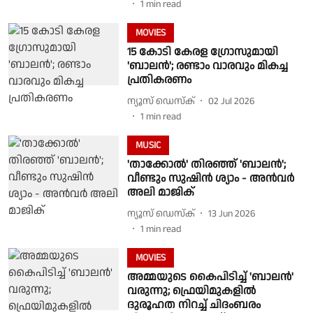
1
min read
MOVIES
15 കോടി കേരള ഗ്രോസുമായി
'ബാലൻ'; രണ്ടാം വാരവും മികച്ച
പ്രതികരണം
ന്യൂസ് ഡെസ്ക്
02 Jul 2026
1
min read
MUSIC
'താക്കോൽ' തിരഞ്ഞ് 'ബാലൻ';
വീണ്ടും സുഷിൻ ശ്യാം - അൻവർ
അലി മാജിക്
ന്യൂസ് ഡെസ്ക്
13 Jun 2026
1
min read
MOVIES
അമ്മയുടെ കൈപിടിച്ച് 'ബാലൻ'
വരുന്നു; ഫ്രെയിമുകളിൽ
ദുരൂഹത നിറച്ച് ചിദംബരം