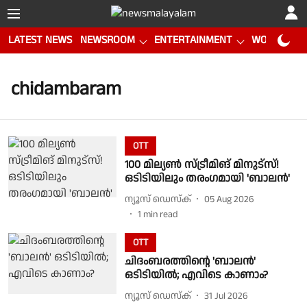
LATEST NEWS
NEWSROOM
ENTERTAINMENT
WORLD CUP
chidambaram
OTT
100 മില്യൺ സ്ട്രീമിങ് മിനുട്സ്!
ഒടിടിയിലും തരംഗമായി 'ബാലൻ'
ന്യൂസ് ഡെസ്ക്
05 Aug 2026
1
min read
OTT
ചിദംബരത്തിന്റെ 'ബാലൻ'
ഒടിടിയിൽ; എവിടെ കാണാം?
ന്യൂസ് ഡെസ്ക്
31 Jul 2026