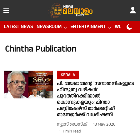
LATEST NEWS
NEWSROOM
ENTERTAINMENT
WORLD CUP
Chintha Publication
KERALA
പി. ജയരാജൻ്റെ 'സനാതനികളുടെ
ഹിന്ദുത്വ വഴികൾ'
പുറത്തിറക്കിയാൽ
കൊന്നുകളയും; ചിന്താ
പബ്ലിഷേഴ്സ് മാർക്കറ്റിംഗ്
മാനേജർക്ക് വധഭീഷണി
ന്യൂസ് ഡെസ്ക്
13 May 2026
1
min read