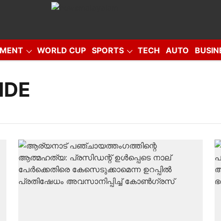
NMENT
WORLD CUP
SPORTS
TECH
AUTO
BUSIN
EO
IDE