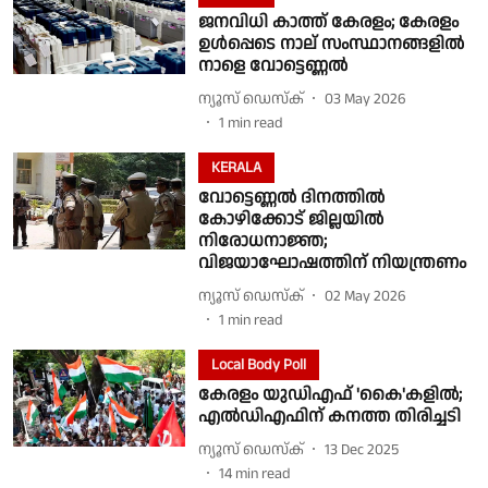
ജനവിധി കാത്ത് കേരളം; കേരളം
ഉൾപ്പെടെ നാല് സംസ്ഥാനങ്ങളിൽ
നാളെ വോട്ടെണ്ണൽ
ന്യൂസ് ഡെസ്ക്
03 May 2026
1
min read
KERALA
വോട്ടെണ്ണൽ ദിനത്തിൽ
കോഴിക്കോട് ജില്ലയിൽ
നിരോധനാജ്ഞ;
വിജയാഘോഷത്തിന് നിയന്ത്രണം
ന്യൂസ് ഡെസ്ക്
02 May 2026
1
min read
Local Body Poll
കേരളം യുഡിഎഫ് 'കൈ'കളിൽ;
എൽഡിഎഫിന് കനത്ത തിരിച്ചടി
ന്യൂസ് ഡെസ്ക്
13 Dec 2025
14
min read