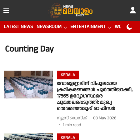
LATEST NEWS
NEWSROOM
ENTERTAINMENT
WORLD CUP
Counting Day
KERALA
വോട്ടെണ്ണലിന് വിപുലമായ
ക്രമീകരണങ്ങൾ പൂർത്തിയാക്കി,
17565 ഉദ്യോഗസ്ഥരെ
ചുമതലപ്പെടുത്തി: മുഖ്യ
തെരഞ്ഞെടുപ്പ് ഓഫീസർ
ന്യൂസ് ഡെസ്ക്
03 May 2026
1
min read
KERALA