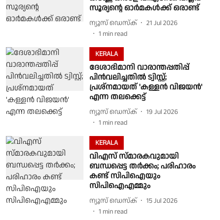
സൂര്യൻ്റെ ഓർമകൾക്ക് ഒരാണ്ട്
ന്യൂസ് ഡെസ്ക്
21 Jul 2026
1
min read
KERALA
ദേശാഭിമാനി വാരാന്തപ്പതിപ്പ്
പിന്‍വലിച്ചതില്‍ ട്വിസ്റ്റ്;
പ്രശ്നമായത് 'കള്ളന്‍ വിജയന്‍'
എന്ന തലക്കെട്ട്
ന്യൂസ് ഡെസ്ക്
19 Jul 2026
1
min read
KERALA
വിഎസ് സ്മാരകവുമായി
ബന്ധപ്പെട്ട തർക്കം; പരിഹാരം
കണ്ട് സിപിഐയും
സിപിഐഎമ്മും
ന്യൂസ് ഡെസ്ക്
15 Jul 2026
1
min read