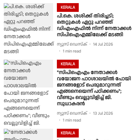
KERALA
പി.കെ. ശശിക്ക് തിരിച്ചടി;
തെറ്റുകൾ ഏറ്റു പറഞ്ഞ്
ഡിഎംഎഫിൽ നിന്ന് നേതാക്കൾ
സിപിഐഎമ്മിലേക്ക് മടങ്ങി
ന്യൂസ് ഡെസ്ക്
14 Jul 2026
1
min read
KERALA
"സിപിഐഎം നേതാക്കൾ
വയോജന പാഠശാലയിൽ പോയി
ജനങ്ങളോട് പെരുമാറുന്നത്
എങ്ങനെയെന്ന് പഠിക്കണം";
വീണ്ടും വെല്ലുവിളിച്ച് ജി.
സുധാകരൻ
ന്യൂസ് ഡെസ്ക്
13 Jul 2026
1
min read
KERALA