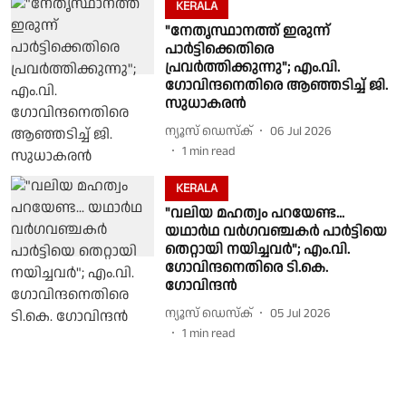
KERALA
"നേതൃസ്ഥാനത്ത് ഇരുന്ന്
പാർട്ടിക്കെതിരെ
പ്രവർത്തിക്കുന്നു"; എം.വി.
ഗോവിന്ദനെതിരെ ആഞ്ഞടിച്ച് ജി.
സുധാകരൻ
ന്യൂസ് ഡെസ്ക്
06 Jul 2026
1
min read
KERALA
"വലിയ മഹത്വം പറയേണ്ട...
യഥാർഥ വർ​ഗവഞ്ചകർ പാർട്ടിയെ
തെറ്റായി നയിച്ചവർ"; എം.വി.​ ​
ഗോവിന്ദനെതിരെ ടി.കെ. ​
ഗോവിന്ദൻ
ന്യൂസ് ഡെസ്ക്
05 Jul 2026
1
min read