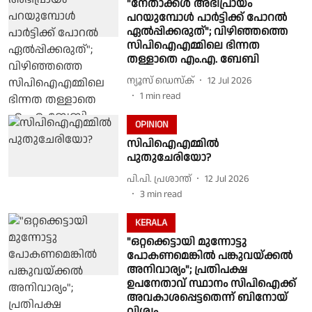
"നേതാക്കൾ അഭിപ്രായം
പറയുമ്പോൾ പാർട്ടിക്ക് പോറൽ
ഏൽപ്പിക്കരുത്"; വിഴിഞ്ഞത്തെ
സിപിഐഎമ്മിലെ ഭിന്നത
തള്ളാതെ എം.എ. ബേബി
ന്യൂസ് ഡെസ്ക്
12 Jul 2026
1
min read
OPINION
സിപിഐഎമ്മില്‍
പുതുചേരിയോ?
പി.പി. പ്രശാന്ത്
12 Jul 2026
3
min read
KERALA
"ഒറ്റക്കെട്ടായി മുന്നോട്ടു
പോകണമെങ്കിൽ പങ്കുവയ്ക്കൽ
അനിവാര്യം"; പ്രതിപക്ഷ
ഉപനേതാവ് സ്ഥാനം സിപിഐക്ക്
അവകാശപ്പെട്ടതെന്ന് ബിനോയ്
വിശ്വം