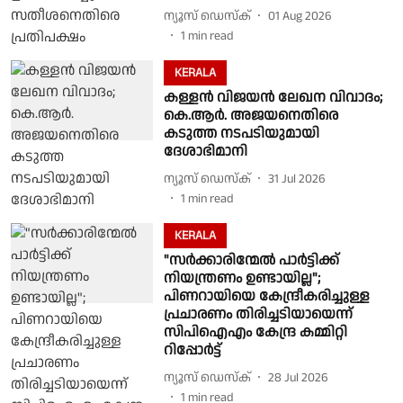
ന്യൂസ് ഡെസ്ക്
01 Aug 2026
1
min read
KERALA
കള്ളൻ വിജയൻ ലേഖന വിവാദം;
കെ.ആർ. അജയനെതിരെ
കടുത്ത നടപടിയുമായി
ദേശാഭിമാനി
ന്യൂസ് ഡെസ്ക്
31 Jul 2026
1
min read
KERALA
"സർക്കാരിന്മേൽ പാർട്ടിക്ക്
നിയന്ത്രണം ഉണ്ടായില്ല";
പിണറായിയെ കേന്ദ്രീകരിച്ചുള്ള
പ്രചാരണം തിരിച്ചടിയായെന്ന്
സിപിഐഎം കേന്ദ്ര കമ്മിറ്റി
റിപ്പോർട്ട്
ന്യൂസ് ഡെസ്ക്
28 Jul 2026
1
min read