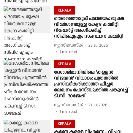
KERALA
തെരഞ്ഞെടുപ്പ് പരാജയം: രൂക്ഷ
വിമര്‍ശനമുള്ള കേന്ദ്ര കമ്മിറ്റി
റിപ്പോര്‍ട്ട് അംഗീകരിച്ച്
സിപിഐഎം സംസ്ഥാന കമ്മിറ്റി
ന്യൂസ് ഡെസ്ക്
23 Jul 2026
1
min read
KERALA
ദേശാഭിമാനിയിലെ 'കള്ളൻ
വിജയൻ' വിവാദം; പത്രത്തിൽ
പ്രസിദ്ധീകരിക്കാത്ത ഫീച്ചർ
ലേഖനം ഫേസ്ബുക്കിൽ പങ്കുവച്ച്
ടി.സി. രാജേഷ്
ന്യൂസ് ഡെസ്ക്
21 Jul 2026
1
min read
KERALA
കണ്ണേ കരളേ വിഎസേ... വിപ്ലവ