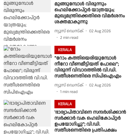
മുങ്ങുമ്പോൾ വിരുന്നും
ഹെലിക്കോപ്റ്റർ യാത്രയും;
മുഖ്യമന്ത്രിക്കെതിരെ വിമർശനം
ശക്തമാകുന്നു
ന്യൂസ് ഡെസ്ക്
02 Aug 2026
2
min read
KERALA
"റോം കത്തിയെരിയുമ്പോൾ
നീറോ വീണമീട്ടിയത് പോലെ";
വിരുന്ന് വിവാദത്തിൽ വി.ഡി.
സതീശനെതിരെ സിപിഐഎം
ന്യൂസ് ഡെസ്ക്
02 Aug 2026
1
min read
KERALA
'ഭാര്യാപിതാവിനെ സന്ദർശിക്കാൻ
സർക്കാർ വക ഹെലികോപ്റ്റർ
ഉപയോഗിച്ചു''; വി.ഡി.
സതീശനെതിരെ പ്രതിപക്ഷം