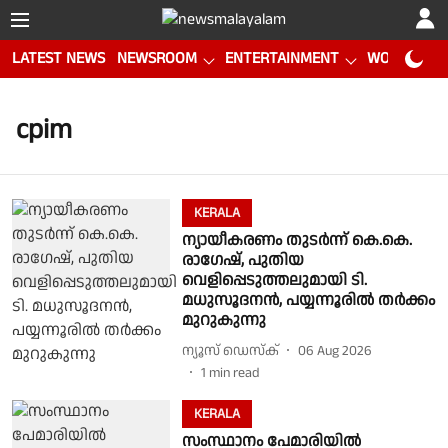
LATEST NEWS
NEWSROOM
ENTERTAINMENT
WORLD CUP
cpim
KERALA
ന്യായീകരണം തുടർന്ന് കെ.കെ.
രാഗേഷ്, പുതിയ
വെളിപ്പെടുത്തലുമായി ടി.
മധുസൂദനൻ, പയ്യന്നൂരിൽ തർക്കം
മുറുകുന്നു
ന്യൂസ് ഡെസ്ക്
06 Aug 2026
1
min read
KERALA
സംസ്ഥാനം പേമാരിയിൽ