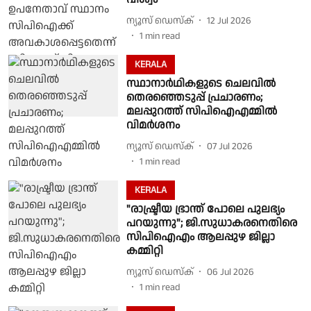
ന്യൂസ് ഡെസ്ക്
12 Jul 2026
1
min read
KERALA
സ്ഥാനാർഥികളുടെ ചെലവിൽ
തെരഞ്ഞെടുപ്പ് പ്രചാരണം;
മലപ്പുറത്ത് സിപിഐഎമ്മിൽ
വിമർശനം
ന്യൂസ് ഡെസ്ക്
07 Jul 2026
1
min read
KERALA
"രാഷ്ട്രീയ ഭ്രാന്ത് പോലെ പുലഭ്യം
പറയുന്നു"; ജി.സുധാകരനെതിരെ
സിപിഐഎം ആലപ്പുഴ ജില്ലാ
കമ്മിറ്റി
ന്യൂസ് ഡെസ്ക്
06 Jul 2026
1
min read