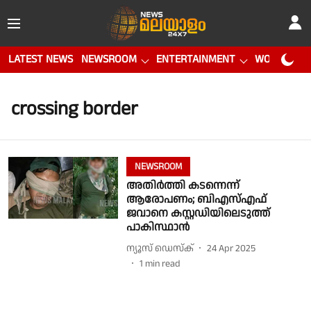
LATEST NEWS
NEWSROOM
ENTERTAINMENT
WORLD CUP
crossing border
NEWSROOM
അതിർത്തി കടന്നെന്ന്
ആരോപണം; ബിഎസ്എഫ്
ജവാനെ കസ്റ്റഡിയിലെടുത്ത്
പാകിസ്ഥാൻ
ന്യൂസ് ഡെസ്ക്
24 Apr 2025
1
min read